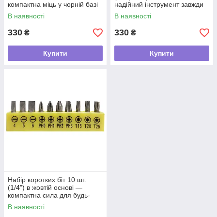
компактна міць у чорній базі
надійний інструмент завжди
під рукою
В наявності
В наявності
330
330
₴
₴
Купити
Купити
Набір коротких біт 10 шт.
(1/4") в жовтій основі —
компактна сила для будь-
яких завдань
В наявності