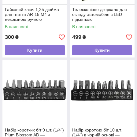
Гайковий ключ 1,25 дюйма
Телескопічне дзеркало для
для гниття AR-15 M4 з
огляду автомобіля з LED-
нековзною ручкою
підсвіткою
В наявності
В наявності
300
499
₴
₴
Купити
Купити
Набір коротких біт 9 шт. (1/4")
Набір коротких біт 10 шт.
Plum Blossom AD —
(1/4") в чорній основі —