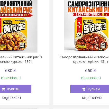
вальний китайський рис із
Саморозігрівальний китайськи
аною куркою, 187 г
куркою теріяки, 181 г
680 ₴
660 ₴
В наявності
В наявності
Купити
Купити
164941
164940