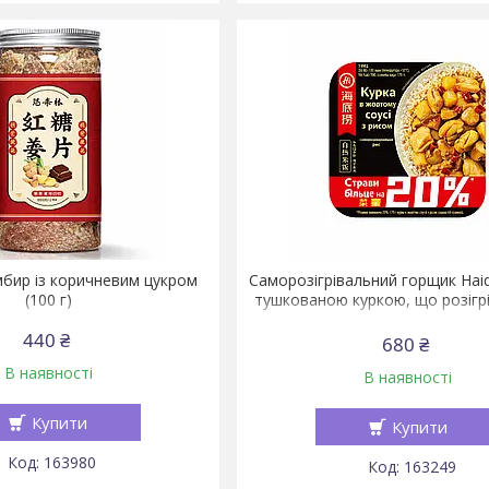
мбир із коричневим цукром
Саморозігрівальний горщик Haidi
(100 г)
тушкованою куркою, що розігр
духовці, 187 г
440 ₴
680 ₴
В наявності
В наявності
Купити
Купити
163980
163249