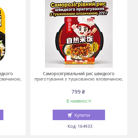
идкого
Саморозігрівальний рис швидкого
овичиною,
приготування з тушкованою яловичиною,
)
272 г
799 ₴
В наявності
Купити
164933