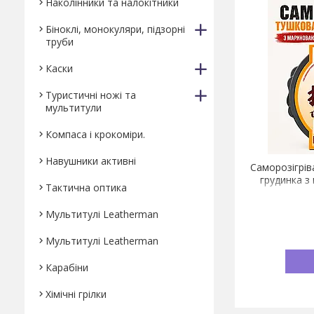
Наколінники та налокітники
Біноклі, монокуляри, підзорні
труби
Каски
Туристичні ножі та
мультитули
Компаса і крокоміри.
Навушники активні
Саморозігрів
грудинка з
Тактична оптика
зеле
Мультитулі Leatherman
Мультитулі Leatherman
Карабіни
Хімічні грілки