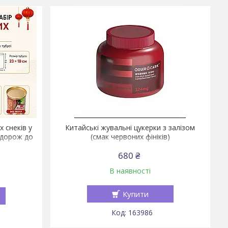
 снеків у
Китайські жувальні цукерки з залізом
одорож до
(смак червоних фініків)
680 ₴
В наявності
Купити
163986