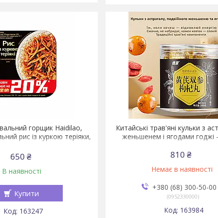
вальний горщик Haidilao,
Китайські трав'яні кульки з ас
ьний рис із куркою теріяки,
женьшенем і ягодами годжі 
181 г
810 ₴
650 ₴
Немає в наявності
В наявності
+380 (68) 300-50-00
Купити
0952330000
163984
163247