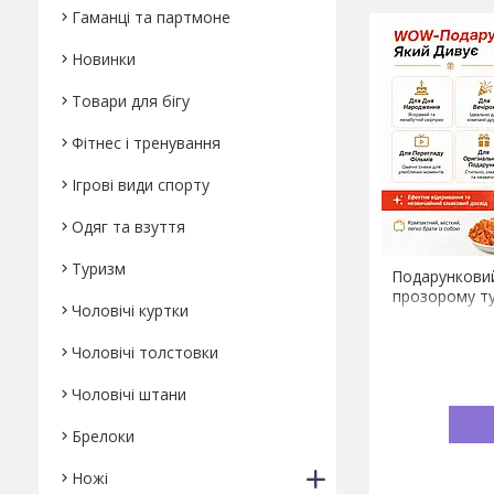
Гаманці та партмоне
Новинки
Товари для бігу
Фітнес і тренування
Ігрові види спорту
Одяг та взуття
Туризм
Подарунковий
прозорому ту
Чоловічі куртки
Чоловічі толстовки
Чоловічі штани
Брелоки
Ножі