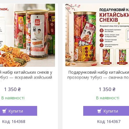
 набір китайських снеків у
Подарунковий набір китайських
бусі — яскравий азійський
прозорому тубусі — смачна п
бокс-сюрприз
Китаю!
1 350 ₴
1 350 ₴
В наявності
В наявності
Купити
Купити
164368
164367