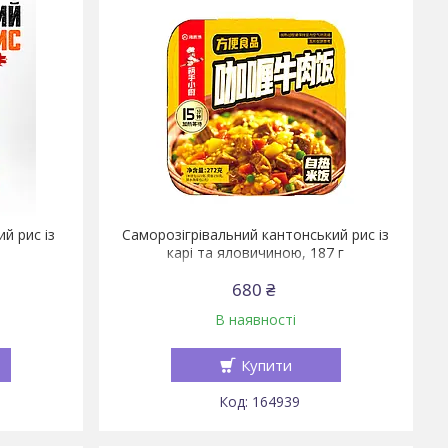
й рис із
Саморозігрівальний кантонський рис із
карі та яловичиною, 187 г
680 ₴
В наявності
Купити
164939