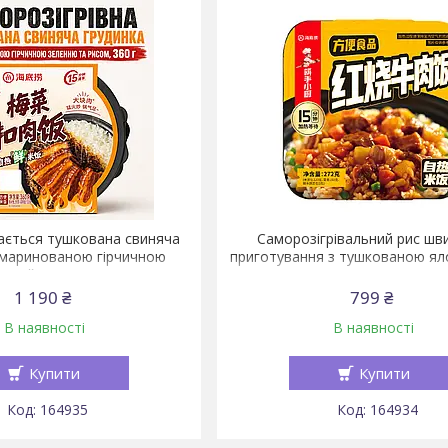
ається тушкована свиняча
Саморозігрівальний рис шв
 маринованою гірчичною
приготування з тушкованою ял
нню й рисом, 360 г
272 г (нове паковання
1 190 ₴
799 ₴
В наявності
В наявності
Купити
Купити
164935
164934