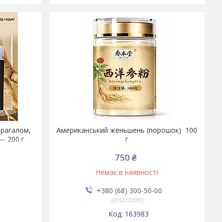
трагалом,
Американський женьшень (порошок) 100
— 200 г
г
750 ₴
Немає в наявності
+380 (68) 300-50-00
0952330000
163983