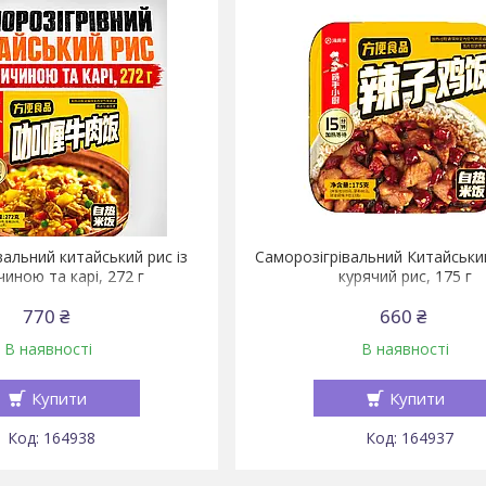
вальний китайський рис із
Саморозігрівальний Китайськи
иною та карі, 272 г
курячий рис, 175 г
770 ₴
660 ₴
В наявності
В наявності
Купити
Купити
164938
164937