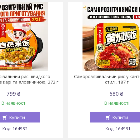
рівальний рис швидкого
Саморозігрівальний рис у кан
з карі та яловичиною, 272 г
стилі, 187 г
799 ₴
680 ₴
В наявності
В наявності
Купити
Купити
164932
164931