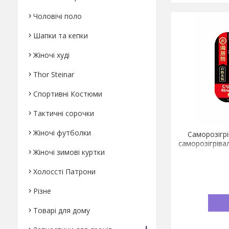
Чоловічі поло
Шапки та кепки
Жіночі худі
Thor Steinar
Спортивні Костюми
Тактичні сорочки
Жіночі футболки
Саморозігрі
саморозігрівал
Жіночі зимові куртки
Холоссті Патрони
Різне
Товарі для дому