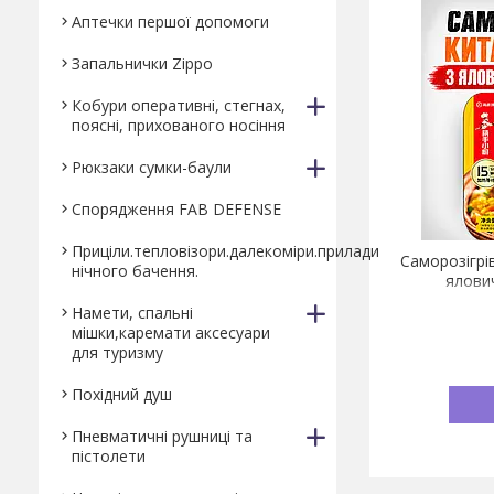
Аптечки першої допомоги
Запальнички Zippo
Кобури оперативні, стегнах,
поясні, прихованого носіння
Рюкзаки сумки-баули
Спорядження FAB DEFENSE
Приціли.тепловізори.далекоміри.прилади
Саморозігрі
нічного бачення.
ялович
Намети, спальні
мішки,каремати аксесуари
для туризму
Похідний душ
Пневматичні рушниці та
пістолети