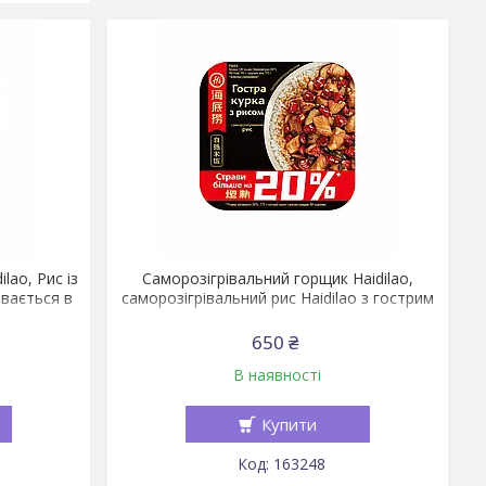
lao, Рис із
Саморозігрівальний горщик Haidilao,
івається в
саморозігрівальний рис Haidilao з гострим
курячим соусом, 175 г
650 ₴
В наявності
Купити
163248