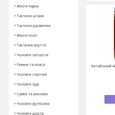
Жіночі парки
Тактичні штани
Тактичні рукавички
Жіночі поло
Тактичне взуття
Чоловічі світшоти
Ремені та пояса
Китайський і
Чоловічі сорочки
Чоловічі худі
Сумки та рюкзаки
Чоловічі футболки
Чоловічі шорти