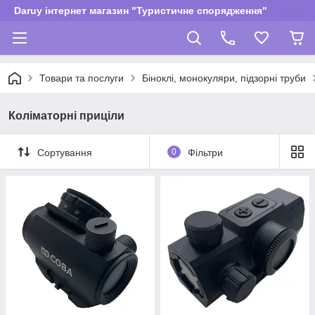
Daruy інтернет магазин "Туристичне спорядження"
Товари та послуги
Біноклі, монокуляри, підзорні труби
Коліматорні приціли
Сортування
0
Фільтри