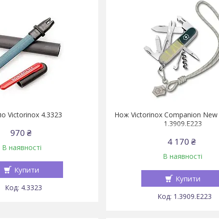
о Victorinox 4.3323
Нож Victorinox Companion New 
1.3909.E223
970 ₴
4 170 ₴
В наявності
В наявності
Купити
Купити
4.3323
1.3909.E223