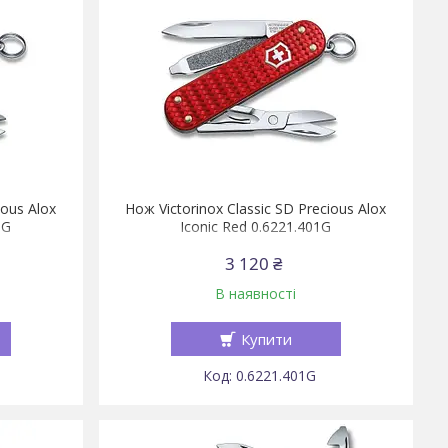
ious Alox
Нож Victorinox Classic SD Precious Alox
1G
Iconic Red 0.6221.401G
3 120 ₴
В наявності
Купити
0.6221.401G