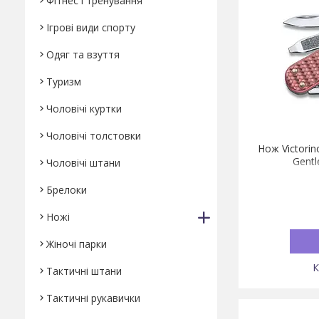
Фітнес і тренування
Ігрові види спорту
Одяг та взуття
Туризм
Чоловічі куртки
Чоловічі толстовки
Нoж Victorin
Gentl
Чоловічі штани
Брелоки
Ножі
Жіночі парки
Тактичні штани
Тактичні рукавички