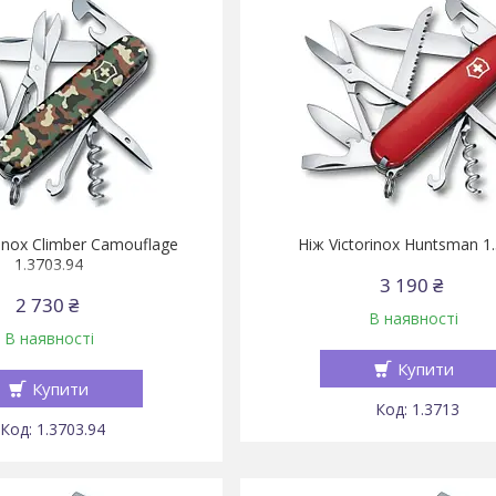
inox Climber Camouflage
Ніж Victorinox Huntsman 1
1.3703.94
3 190 ₴
2 730 ₴
В наявності
В наявності
Купити
Купити
1.3713
1.3703.94