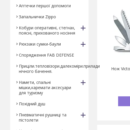
Аптечки першої допомоги
Запальнички Zippo
Кобури оперативні, стегнах,
поясні, прихованого носіння
Рюкзаки сумки-баули
Спорядження FAB DEFENSE
Приціли.тепловізори.далекоміри.прилади
Нож Vict
нічного бачення.
Намети, спальні
мішки,каремати аксесуари
для туризму
Похідний душ
Пневматичні рушниці та
пістолети