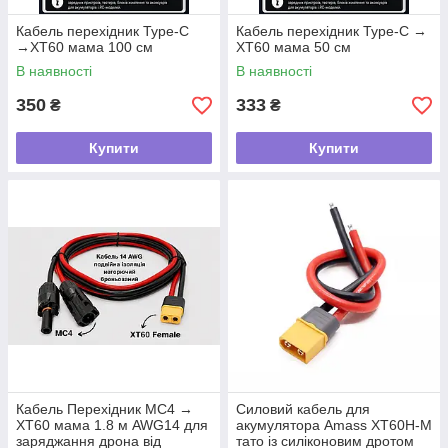
Кабель перехідник Type-C
Кабель перехідник Type-C →
→XT60 мама 100 см
XT60 мама 50 см
В наявності
В наявності
350
333
₴
₴
Купити
Купити
Кабель Перехідник MC4 →
Силовий кабель для
XT60 мама 1.8 м AWG14 для
акумулятора Amass XT60H-M
заряджання дрона від
тато із силіконовим дротом