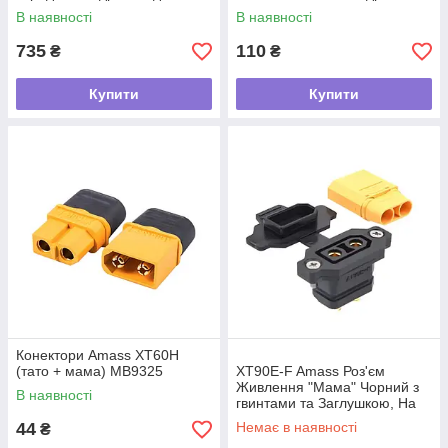
сонячних панелей
12AWG MB8210
В наявності
В наявності
735
110
₴
₴
Купити
Купити
Конектори Amass XT60H
(тато + мама) MB9325
XT90E-F Amass Роз'єм
Живлення "Мама" Чорний з
В наявності
гвинтами та Заглушкою, На
Корпус
44
Немає в наявності
₴