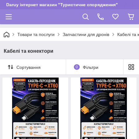
Daruy інтернет магазин "Туристичне спорядження"
Товари та послуги
Запчастини для дронів
Кабелі та 
Кабелі та конектори
Сортування
0
Фільтри