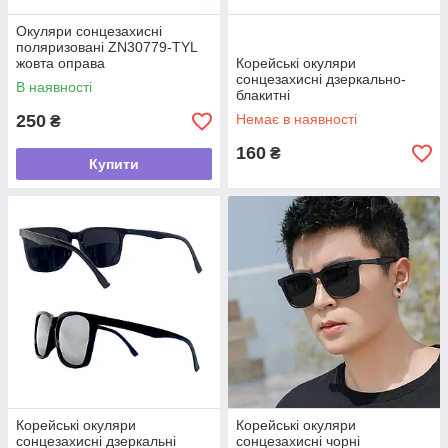
Окуляри сонцезахисні
поляризовані ZN30779-TYL
жовта оправа
Корейські окуляри
сонцезахисні дзеркально-
В наявності
блакитні
250
Немає в наявності
₴
160
₴
Купити
Корейські окуляри
Корейські окуляри
сонцезахисні дзеркальні
сонцезахисні чорні