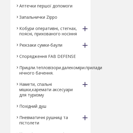
Аптечки першої допомоги
Запальнички Zippo
Кобури оперативні, стегнах,
поясні, прихованого носіння
Рюкзаки сумки-баули
Спорядження FAB DEFENSE
Приціли.тепловізори.далекоміри.прилади
нічного бачення.
Намети, спальні
мішки,каремати аксесуари
для туризму
Похідний душ
Пневматичні рушниці та
пістолети