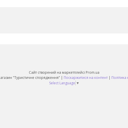
Сайт створений на маркетплейсі
Prom.ua
Daruy Інтернет Магазин "Туристичне спорядження" |
Поскаржитися на контент
|
Політика 
Select Language
▼