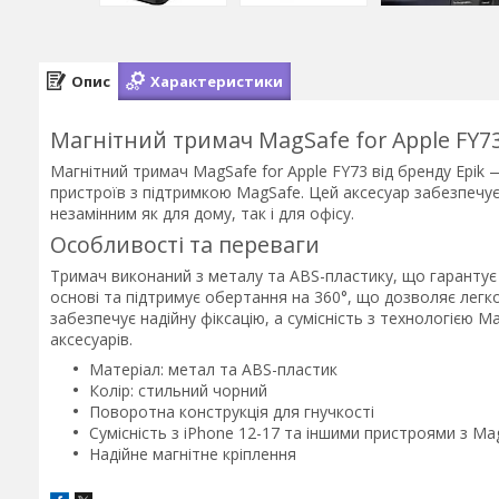
Опис
Характеристики
Магнітний тримач MagSafe for Apple FY7
Магнітний тримач MagSafe for Apple FY73 від бренду Epik —
пристроїв з підтримкою MagSafe. Цей аксесуар забезпечує
незамінним як для дому, так і для офісу.
Особливості та переваги
Тримач виконаний з металу та ABS-пластику, що гарантує д
основі та підтримує обертання на 360°, що дозволяє лег
забезпечує надійну фіксацію, а сумісність з технологією 
аксесуарів.
Матеріал: метал та ABS-пластик
Колір: стильний чорний
Поворотна конструкція для гнучкості
Сумісність з iPhone 12-17 та іншими пристроями з Ma
Надійне магнітне кріплення