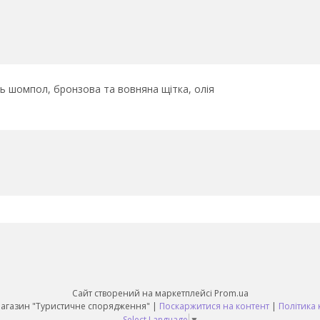
ь шомпол, бронзова та вовняна щітка, олія
Сайт створений на маркетплейсі
Prom.ua
Daruy Інтернет Магазин "Туристичне спорядження" |
Поскаржитися на контент
|
Політика 
Select Language
▼