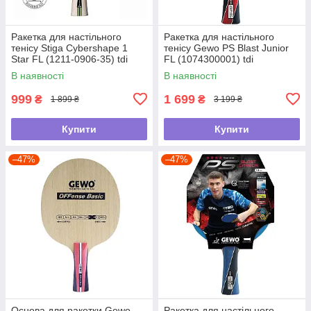
Ракетка для настільного
Ракетка для настільного
тенісу Stiga Cybershape 1
тенісу Gewo PS Blast Junior
Star FL (1211-0906-35) tdi
FL (1074300001) tdi
В наявності
В наявності
999
1 699
₴
₴
1 899 ₴
3 199 ₴
Купити
Купити
–47%
–47%
Основа для ракетки Gewo
Ракетка для настільного