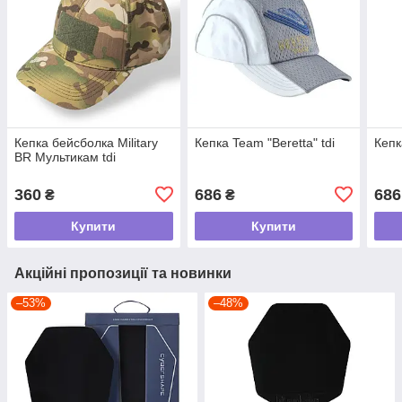
Кепка бейсболка Military
Кепка Team "Beretta" tdi
Кепк
BR Мультикам tdi
360
686
686
₴
₴
Купити
Купити
Акційні пропозиції та новинки
–53%
–48%