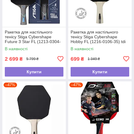
Ракетка для настільного
Ракетка для настільного
тенісу Stiga Cybershape
тенісу Stiga Cybershape
Future 3 Star FL (1213-0304-
Hobby FL (1216-0106-35) tdi
35) tdi
В наявності
В наявності
2 699
699
₴
₴
5 799 ₴
1 349 ₴
Купити
Купити
–47%
–47%