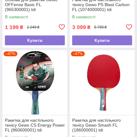
OFFense Basic FL
тенісу Gewo PS Blast Carbon
(965300001) tdi
FL (1074000001) tdi
В наявності
В наявності
1 199
3 099
₴
₴
2 249 ₴
5 799 ₴
Купити
Купити
–47%
–47%
Ракетка для настільного
Ракетка для настільного
тенісу Gewo CS Energy Power
тенісу Gewo Smash FL
FL (860600001) tdi
(186000001) tdi