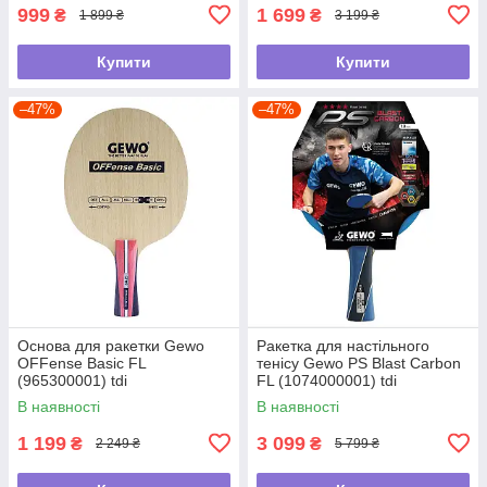
999
1 699
₴
₴
1 899 ₴
3 199 ₴
Купити
Купити
–47%
–47%
Основа для ракетки Gewo
Ракетка для настільного
OFFense Basic FL
тенісу Gewo PS Blast Carbon
(965300001) tdi
FL (1074000001) tdi
В наявності
В наявності
1 199
3 099
₴
₴
2 249 ₴
5 799 ₴