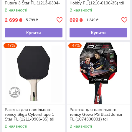
Future 3 Star FL (1213-0304-
Hobby FL (1216-0106-35) tdi
35) tdi
В наявності
В наявності
2 699
699
₴
₴
5 799 ₴
1 349 ₴
Купити
Купити
–47%
–47%
Ракетка для настільного
Ракетка для настільного
тенісу Stiga Cybershape 1
тенісу Gewo PS Blast Junior
Star FL (1211-0906-35) tdi
FL (1074300001) tdi
В наявності
В наявності