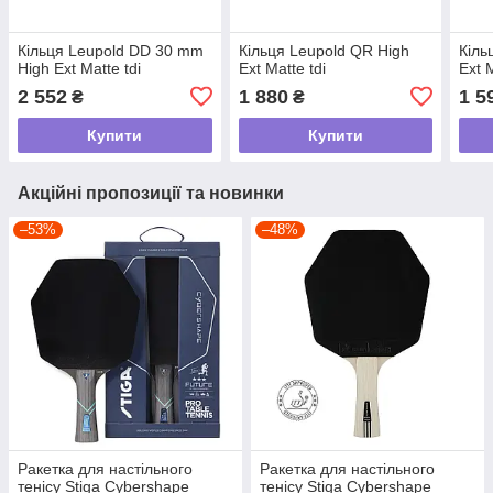
Кільця Leupold DD 30 mm
Кільця Leupold QR High
Кіль
High Ext Matte tdi
Ext Matte tdi
Ext M
2 552
1 880
1 5
₴
₴
Купити
Купити
Акційні пропозиції та новинки
–53%
–48%
Ракетка для настільного
Ракетка для настільного
тенісу Stiga Cybershape
тенісу Stiga Cybershape