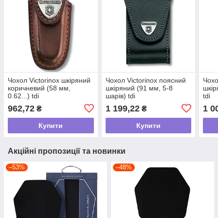
Чохол Victorinox шкіряний
Чохол Victorinox поясний
Чохо
коричневий (58 мм,
шкіряний (91 мм, 5-8
шкір
0.62...) tdi
шарів) tdi
tdi
962,72
1 199,22
1 0
₴
₴
Купити
Купити
Акційні пропозиції та новинки
–53%
–48%