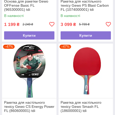
Основа для ракетки Gewo
Ракетка для настільного
OFFense Basic FL
тенісу Gewo PS Blast Carbon
(965300001) tdi
FL (1074000001) tdi
В наявності
В наявності
1 199
3 099
₴
₴
2 249 ₴
5 799 ₴
Купити
Купити
–47%
–47%
Ракетка для настільного
Ракетка для настільного
тенісу Gewo CS Energy Power
тенісу Gewo Smash FL
FL (860600001) tdi
(186000001) tdi