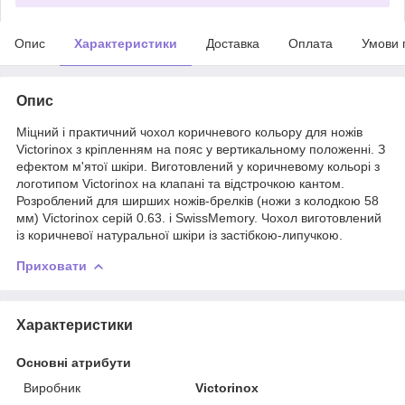
Опис
Характеристики
Доставка
Оплата
Умови 
Опис
Міцний і практичний чохол коричневого кольору для ножів
Victorinox з кріпленням на пояс у вертикальному положенні. З
ефектом м'ятої шкіри. Виготовлений у коричневому кольорі з
логотипом Victorinox на клапані та відстрочкою кантом.
Розроблений для ширших ножів-брелків (ножи з колодкою 58
мм) Victorinox серій 0.63. і SwissMemory. Чохол виготовлений
із коричневої натуральної шкіри із застібкою-липучкою.
Приховати
Характеристики
Основні атрибути
Виробник
Victorinox