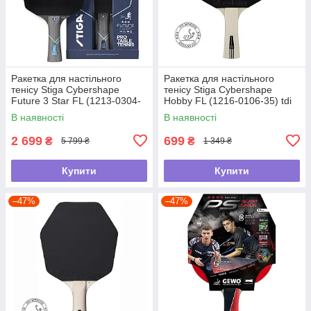
Ракетка для настільного
Ракетка для настільного
тенісу Stiga Cybershape
тенісу Stiga Cybershape
Future 3 Star FL (1213-0304-
Hobby FL (1216-0106-35) tdi
35) tdi
В наявності
В наявності
2 699
699
₴
₴
5 799 ₴
1 349 ₴
Купити
Купити
–47%
–47%