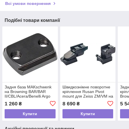
Всі умови повернення
Подібні товари компанії
Задня база MAKschwenk
Швидкознімне поворотне
Задн
на Browning BAR/BAR
кріплення Rusan Pivot
кріп
II/CBL/Acera/Benelli Argo
mount для Zeiss ZM/VM на
Brow
tdi
Browning BAR. BH 17 мм.
II/C
1 260
8 690
5 5
₴
₴
KR 25 мм tdi
— 25
Купити
Купити
Акційні пропозиції та новинки