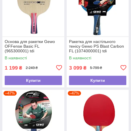
Основа для ракетки Gewo
Ракетка для настільного
OFFense Basic FL
тенісу Gewo PS Blast Carbon
(965300001) tdi
FL (1074000001) tdi
В наявності
В наявності
1 199
3 099
₴
₴
2 249 ₴
5 799 ₴
Купити
Купити
–47%
–47%