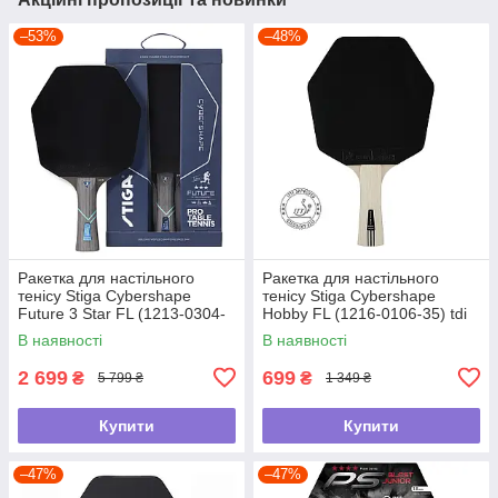
–53%
–48%
Ракетка для настільного
Ракетка для настільного
тенісу Stiga Cybershape
тенісу Stiga Cybershape
Future 3 Star FL (1213-0304-
Hobby FL (1216-0106-35) tdi
35) tdi
В наявності
В наявності
2 699
699
₴
₴
5 799 ₴
1 349 ₴
Купити
Купити
–47%
–47%