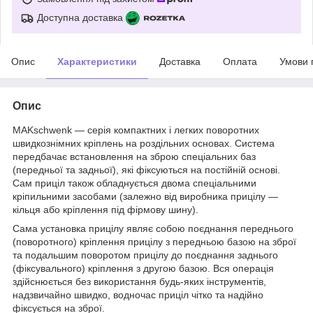
Доступна доставка
Опис
Характеристики
Доставка
Оплата
Умови 
Опис
MAKschwenk — серія компактних і легких поворотних
швидкознімних кріплень на роздільних основах. Система
передбачає встановлення на зброю спеціальних баз
(передньої та задньої), які фіксуються на постійній основі.
Сам приціл також обладнується двома спеціальними
кріпильними засобами (залежно від виробника прицілу —
кільця або кріплення під фірмову шину).
Сама установка прицілу являє собою поєднання переднього
(поворотного) кріплення прицілу з передньою базою на зброї
та подальшим поворотом прицілу до поєднання заднього
(фіксувального) кріплення з другою базою. Вся операція
здійснюється без використання будь-яких інструментів,
надзвичайно швидко, водночас приціл чітко та надійно
фіксується на зброї.