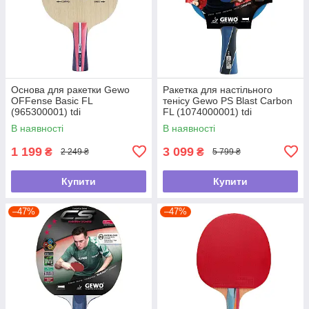
Основа для ракетки Gewo
Ракетка для настільного
OFFense Basic FL
тенісу Gewo PS Blast Carbon
(965300001) tdi
FL (1074000001) tdi
В наявності
В наявності
1 199
3 099
₴
₴
2 249 ₴
5 799 ₴
Купити
Купити
–47%
–47%