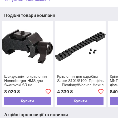
Всі умови повернення
Подібні товари компанії
Швидкознімне кріплення
Кріплення для карабіна
Кріп
Henneberger HMS для
Sauer S101/S100. Профіль
MNT
Swarovski SR на
— Picatinny/Weaver. Нахил
діам
Weaver/Picatinny. BH 9 мм
— 20 MOA. Матеріал —
план
8 020
4 330
840
₴
₴
tdi
сталь tdi
tdi
Купити
Купити
Акційні пропозиції та новинки