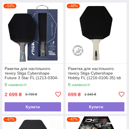
–53%
–48%
Ракетка для настільного
Ракетка для настільного
тенісу Stiga Cybershape
тенісу Stiga Cybershape
Future 3 Star FL (1213-0304-
Hobby FL (1216-0106-35) tdi
35) tdi
В наявності
В наявності
2 699
699
₴
₴
5 799 ₴
1 349 ₴
Купити
Купити
–47%
–47%