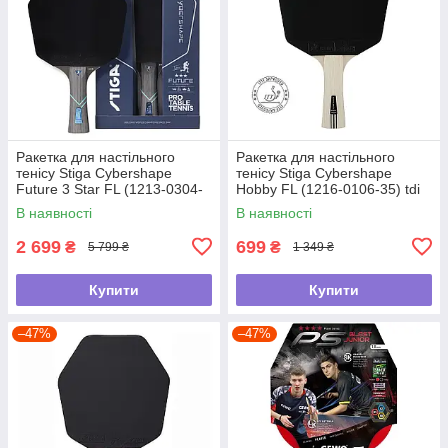
Ракетка для настільного
Ракетка для настільного
тенісу Stiga Cybershape
тенісу Stiga Cybershape
Future 3 Star FL (1213-0304-
Hobby FL (1216-0106-35) tdi
35) tdi
В наявності
В наявності
2 699
699
₴
₴
5 799 ₴
1 349 ₴
Купити
Купити
–47%
–47%