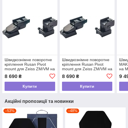
Швидкознімне поворотне
Швидкознімне поворотне
Швид
кріплення Rusan Pivot
кріплення Rusan Pivot
MAKu
mount для Zeiss ZM/VM на
mount для Zeiss ZM/VM на
на M
Remington 700. BH 17 мм.
Browning BAR. BH 17 мм.
8 690
8 690
9 4
₴
₴
KR 25 мм tdi
KR 25 мм tdi
Купити
Купити
Акційні пропозиції та новинки
–53%
–48%