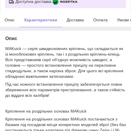
Доступна доставка
Опис
Характеристики
Доставка
Оплата
Умови 
Опис
MAKuick — серія швидкознімних кріплень, що складається як
із моноблокових кріплень, так і з роздільних кріплень-кілець.
Всіх представників серії об'єднує можливість швидкої, а
головне — простого встановлення прицілу на переломне
гладкодульне, а також нарізна зброя. Для цього всі кріплення
обладнані важільними затискачами.
Під час кожного встановлення прицілу забезпечується повне
збереження всіх параметрів пристрілювання, а також стійкість
до віддачі всіх калібрів!
Кріплення на роздільних основах MAKuick
Кріплення на роздільних основах MAKuick постачаються з
базами під посадкові місця конкретних моделей зброї (без баз
постачаються тільки адаптери під фірмову шину Zeiss і LM-