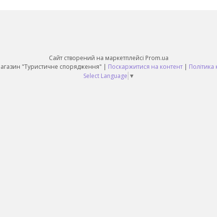
Сайт створений на маркетплейсі
Prom.ua
Daruy Інтернет Магазин "Туристичне спорядження" |
Поскаржитися на контент
|
Політика 
Select Language
▼