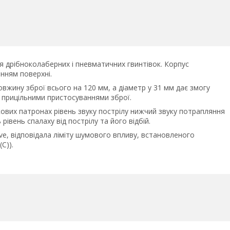
 дрібноколаберних і пневматичних гвинтівок. Корпус
анням поверхні.
овжину зброї всього на 120 мм, а діаметр у 31 мм дає змогу
 прицільними пристосуваннями зброї.
укових патронах рівень звуку пострілу нижчий звуку потрапляння
івень спалаху від пострілу та його відбій.
e, відповідала ліміту шумового впливу, встановленого
C)).