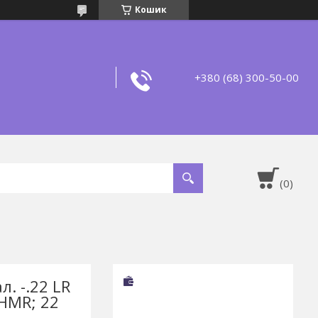
Кошик
+380 (68) 300-50-00
. -.22 LR
 HMR; 22