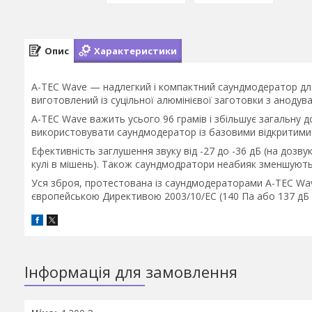
Опис
Характеристики
A-TEC Wave — надлегкий і компактний саундмодератор для
виготовлений із суцільної алюмінієвої заготовки з анодув
A-TEC Wave важить усього 96 грамів і збільшує загальну д
використовувати саундмодератор із базовими відкритими
Ефективність заглушення звуку від -27 до -36 дБ (на дозв
кулі в мішень). Також саундмодратори неабияк зменшують р
Уся зброя, протестована із саундмодераторами A-TEC Wav
європейською Директивою 2003/10/EC (140 Пa або 137 дБ (
Інформація для замовлення