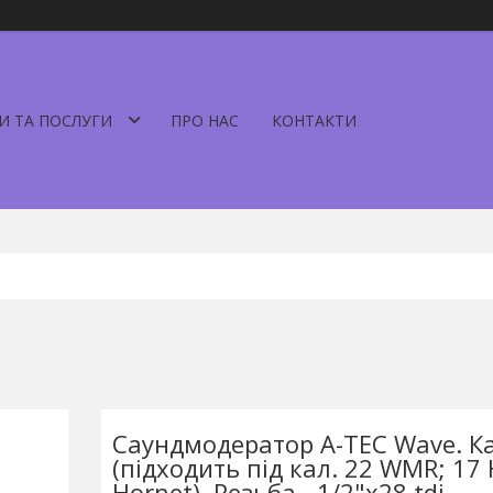
И ТА ПОСЛУГИ
ПРО НАС
КОНТАКТИ
Саундмодератор A-TEC Wave. Кал
(підходить під кал. 22 WMR; 17
Hornet). Резьба - 1/2"х28 tdi