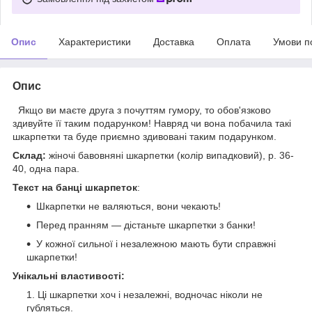
Опис
Характеристики
Доставка
Оплата
Умови п
Опис
Якщо ви маєте друга з почуттям гумору, то обов'язково
здивуйте її таким подарунком! Навряд чи вона побачила такі
шкарпетки та буде приємно здивовані таким подарунком.
Склад:
жіночі бавовняні шкарпетки (колір випадковий), р. 36-
40, одна пара.
Текст на банці шкарпеток
:
Шкарпетки не валяються, вони чекають!
Перед пранням — дістаньте шкарпетки з банки!
У кожної сильної і незалежною мають бути справжні
шкарпетки!
Унікальні властивості:
Ці шкарпетки хоч і незалежні, водночас ніколи не
губляться.