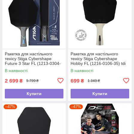
Ракетка для настільного
Ракетка для настільного
тенісу Stiga Cybershape
тенісу Stiga Cybershape
Future 3 Star FL (1213-0304-
Hobby FL (1216-0106-35) tdi
35) tdi
В наявності
В наявності
2 699
699
₴
₴
5 799 ₴
1 349 ₴
Купити
Купити
–47%
–47%