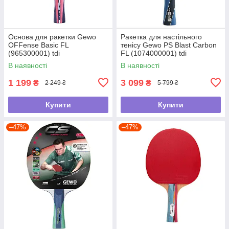
Основа для ракетки Gewo
Ракетка для настільного
OFFense Basic FL
тенісу Gewo PS Blast Carbon
(965300001) tdi
FL (1074000001) tdi
В наявності
В наявності
1 199
3 099
₴
₴
2 249 ₴
5 799 ₴
Купити
Купити
–47%
–47%