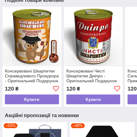
Подібні товари компанії
Консервовані Шкарпетки
Консервовані Чисті
Конс
Справедливого Прокурора
Шкарпетки Дніпро -
Силь
- Оригінальний Подарунок
Оригінальний Подарунок
При
Прокурору На День
З Дніпра tdi
Дівчи
120
120
120
₴
₴
Прокуратури tdi
Пода
Купити
Купити
Акційні пропозиції та новинки
–53%
–48%