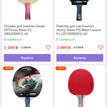
Основа для ракетки Gewo
Ракетка для настільного
OFFense Basic FL
тенісу Gewo PS Blast Carbon
(965300001) tdi
FL (1074000001) tdi
В наявності
В наявності
1 199
3 099
₴
₴
2 249 ₴
5 799 ₴
Купити
Купити
–47%
–47%