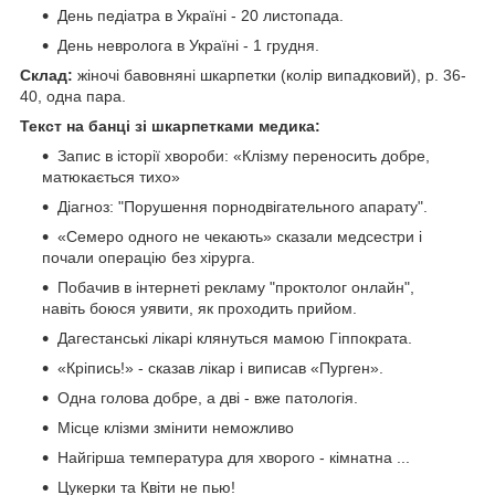
День педіатра в Україні - 20 листопада.
День невролога в Україні - 1 грудня.
Склад:
жіночі бавовняні шкарпетки (колір випадковий), р. 36-
40, одна пара.
Текст на банці зі шкарпетками медика:
Запис в історії хвороби: «Клізму переносить добре,
матюкається тихо»
Діагноз: "Порушення порнодвігательного апарату".
«Семеро одного не чекають» сказали медсестри і
почали операцію без хірурга.
Побачив в інтернеті рекламу "проктолог онлайн",
навіть боюся уявити, як проходить прийом.
Дагестанські лікарі клянуться мамою Гіппократа.
«Кріпись!» - сказав лікар і виписав «Пурген».
Одна голова добре, а дві - вже патологія.
Мicце клiзми змiнити неможливо
Найгірша температура для хворого - кімнатна ...
Цукерки та Квіти не пью!