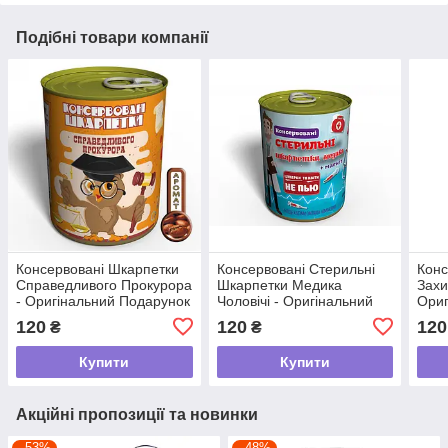
Подібні товари компанії
Консервовані Шкарпетки
Консервовані Стерильні
Конс
Справедливого Прокурора
Шкарпетки Медика
Захи
- Оригінальний Подарунок
Чоловічі - Оригінальний
Ориг
Прокурору На День
Подарунок На День
На 1
120
120
120
₴
₴
Прокуратури tdi
Медика tdi
Захи
Купити
Купити
Акційні пропозиції та новинки
–53%
–48%