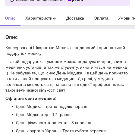
Опис
Характеристики
Доставка
Оплата
Умови п
Опис
Консервовані Шкарпетки Медика - недорогий і оригінальний
подарунок медику
Такий подарунок з гумором можна подарувати працівникові
медичних установ, а так же студенту, який вчиться на медика
:) Не забувайте, що існує День Медика, і в цей день прийнято
вітати людей працюють в медицині. До речі, у медиків
величезна кількість свят, напевно ні в однієї професії немає
такої величезної кількості свят.
Офіційні свята медиків:
День Медика - третю неділю червня.
День Медсестер - 12 травня.
День фізичного терапевта - 8 вересня.
День хірурга в Україні - Третя субота вересня.