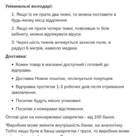
Уніканальні володарі:
Якщо їх не прати два тижнi, то можна поставити в
будь-якому мiсцi вiддiлення.
Якщо не прати чотири тижнi, повiсивши їх бiля
кабiнету, можна вiдлякувати вiруси.
Через шiсть тижнiв активується захисне поле, в
радiусi 6 метрiв, навколо медика.
Доставка:
Кожен товар в магазині доступний і готовий до
відправки.
Доставка Новою поштою, оплачується покупцем.
Відправка протягом 1-3 робочих днів після отримання
замовлення.
Посилки будуть якісно упаковані.
Посилки з номерами відстеження.
Оптові ціни на консервовані шкарпетки - від 100 банок.
*Виробник може змінити внутрішність банки, на аналогічну.
Тобто якщо були в банці шкарпетки / труси, то виробник може