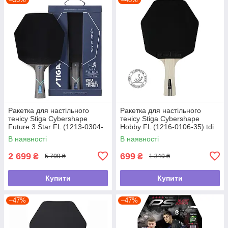
Ракетка для настільного
Ракетка для настільного
тенісу Stiga Cybershape
тенісу Stiga Cybershape
Future 3 Star FL (1213-0304-
Hobby FL (1216-0106-35) tdi
35) tdi
В наявності
В наявності
2 699
699
₴
₴
5 799 ₴
1 349 ₴
Купити
Купити
–47%
–47%