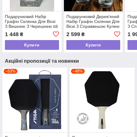
Подарунковий Набір
Подарунковий Дерев'яний
Пода
Графін Склянка Для Віскі
Набір Графін Склянки Для
Граф
З Вишнею З Черешнею tdi
Віскі З Справжньою Кулею
З Сп
Камені Для Віскі tdi
1 448
2 599
1 9
₴
₴
Купити
Купити
Акційні пропозиції та новинки
–53%
–48%