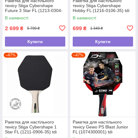
Ракетка для настільного
Ракетка для настільного
тенісу Stiga Cybershape
тенісу Stiga Cybershape
Future 3 Star FL (1213-0304-
Hobby FL (1216-0106-35) tdi
35) tdi
В наявності
В наявності
2 699
699
₴
₴
5 799 ₴
1 349 ₴
Купити
Купити
–47%
–47%
Ракетка для настільного
Ракетка для настільного
тенісу Stiga Cybershape 1
тенісу Gewo PS Blast Junior
Star FL (1211-0906-35) tdi
FL (1074300001) tdi