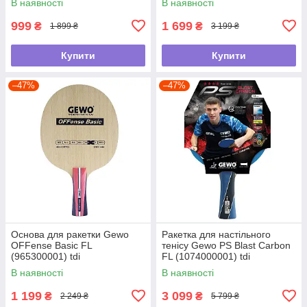
В наявності
В наявності
999
1 699
₴
₴
1 899 ₴
3 199 ₴
Купити
Купити
–47%
–47%
Основа для ракетки Gewo
Ракетка для настільного
OFFense Basic FL
тенісу Gewo PS Blast Carbon
(965300001) tdi
FL (1074000001) tdi
В наявності
В наявності
1 199
3 099
₴
₴
2 249 ₴
5 799 ₴