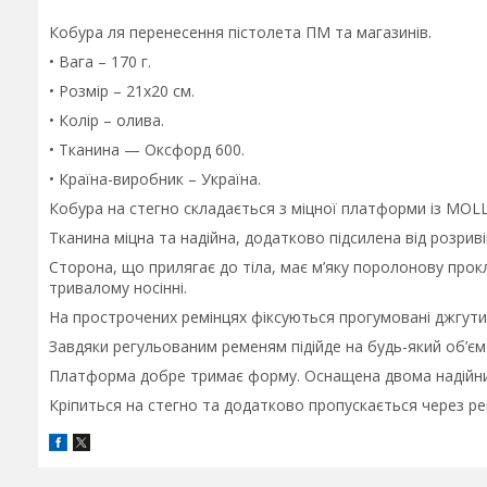
Кобура ля перенесення пістолета ПМ та магазинів.
• Вага – 170 г.
• Розмір – 21х20 см.
• Колір – олива.
• Тканина — Оксфорд 600.
• Країна-виробник – Україна.
Кобура на стегно складається з міцної платформи із MOLLE
Тканина міцна та надійна, додатково підсилена від розриві
Сторона, що прилягає до тіла, має м’яку поролонову прок
тривалому носінні.
На прострочених ремінцях фіксуються прогумовані джгути 
Завдяки регульованим ременям підійде на будь-який об’єм
Платформа добре тримає форму. Оснащена двома надійн
Кріпиться на стегно та додатково пропускається через ре