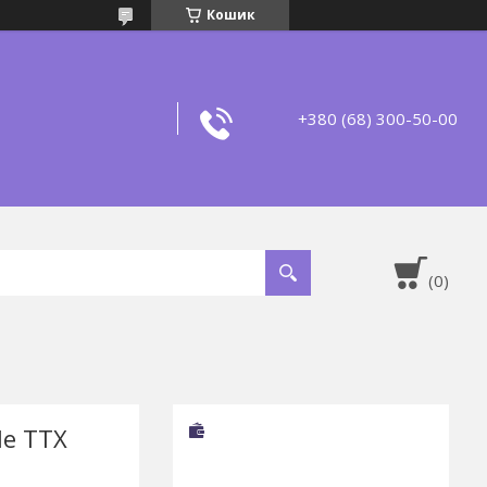
Кошик
+380 (68) 300-50-00
le ТТХ