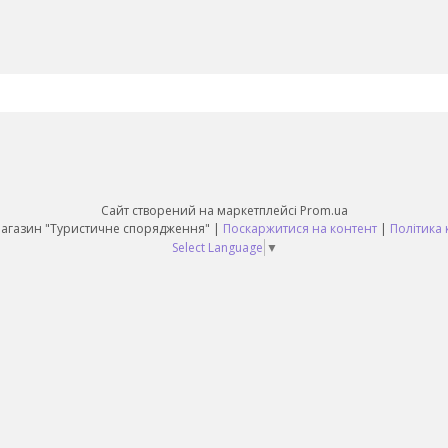
Сайт створений на маркетплейсі
Prom.ua
Daruy Інтернет Магазин "Туристичне спорядження" |
Поскаржитися на контент
|
Політика 
Select Language
▼