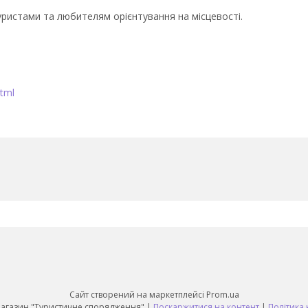
ристами та любителям орієнтування на місцевості.
html
Сайт створений на маркетплейсі
Prom.ua
Daruy Інтернет Магазин "Туристичне спорядження" |
Поскаржитися на контент
|
Політика 