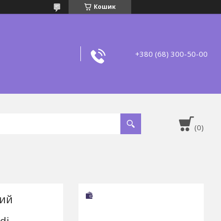
Кошик
+380 (68) 300-50-00
вий
di