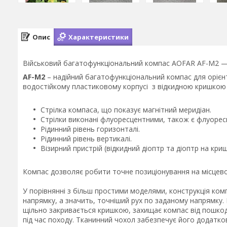
Опис
Характеристики
Військовий багатофункціональний компас AOFAR AF-M2 — 
AF-M2
– надійний багатофункціональний компас для орієнт
водостійкому пластиковому корпусі з відкидною кришкою і 
Стрілка компаса, що показує магнітний меридіан.
Стрілки виконані флуоресцентними, також є флуоресце
Рідинний рівень горизонталі.
Рідинний рівень вертикалі.
Візирний пристрій (відкидний діоптр та діоптр на криш
Компас дозволяє робити точне позиціонування на місцевос
У порівнянні з більш простими моделями, конструкція ко
напрямку, а значить, точніший рух по заданому напрямку.
щільно закривається кришкою, захищає компас від пошкодж
під час походу. Тканинний чохол забезпечує його додатко