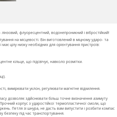
лінзовий, флуоресцентний, водонепроникний і вібростійкий!
ування на місцевості. Він виготовлений в міцному ударо- та
має цілу низку необхідних для орієнтування пристроїв:
нтне кільце, що підсвічує, навколо розмітки.
ці).
ті, вимірювати уклон, регулювати магнітне відхилення.
мпасу дозволяє здійснювати більш точне визначення азимуту
 Прочний корпус з ударостійкої термопластичної смоли, що
ень. Петля зі шнура, не дасть вам випустити і розбити компас
ву безпеку під час транспортування.