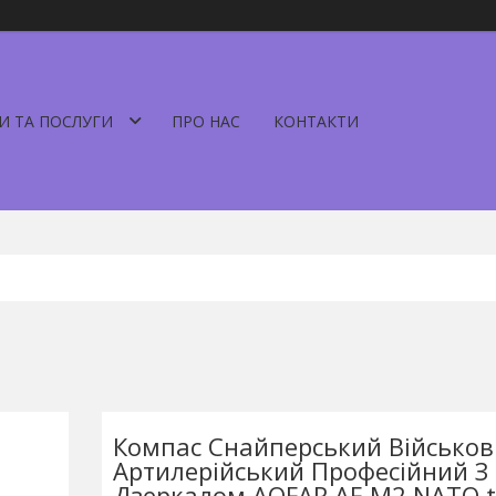
И ТА ПОСЛУГИ
ПРО НАС
КОНТАКТИ
Компас Снайперський Військо
Артилерійський Професійний З
Дзеркалом AOFAR AF-M2 NATO t