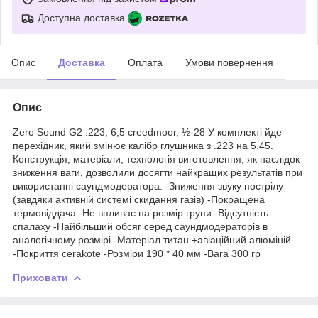
Доступна доставка
Опис
Доставка
Оплата
Умови повернення
Опис
Zero Sound G2 .223, 6,5 creedmoor, ½-28 У комплекті йде
перехідник, який змінює калібр глушника з .223 на 5.45.
Конструкція, матеріали, технологія виготовлення, як наслідок
зниження ваги, дозволили досягти найкращих результатів при
використанні саундмодератора. -Зниження звуку пострілу
(завдяки активній системі скидання газів) -Покращена
термовіддача -Не впливає на розмір групи -Відсутність
спалаху -Найбільший обсяг серед саундмодераторів в
аналогічному розмірі -Матеріал титан +авіаційний алюміній
-Покриття cerakote -Розміри 190 * 40 мм -Вага 300 гр
Приховати