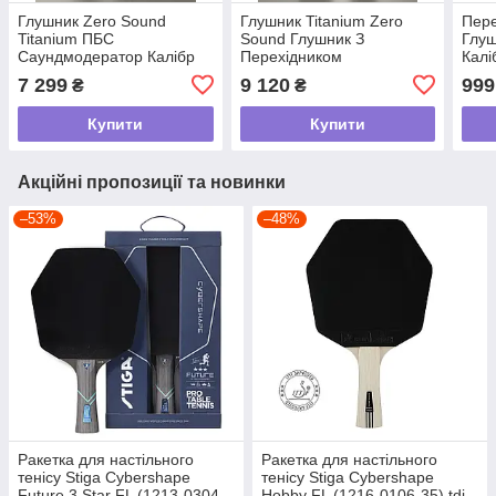
Глушник Zero Sound
Глушник Titanium Zero
Пере
Titanium ПБС
Sound Глушник З
Глуш
Саундмодератор Калібр
Перехідником
Калі
.30 .308 7,62 30-06 tdi
Саундмодератор
Адап
7 299
9 120
999
₴
₴
Саундмодератор
24/1
ZeroSound Калібр 5.45 6.5
Купити
Купити
.223 .243 tdi
Акційні пропозиції та новинки
–53%
–48%
Ракетка для настільного
Ракетка для настільного
тенісу Stiga Cybershape
тенісу Stiga Cybershape
Future 3 Star FL (1213-0304-
Hobby FL (1216-0106-35) tdi