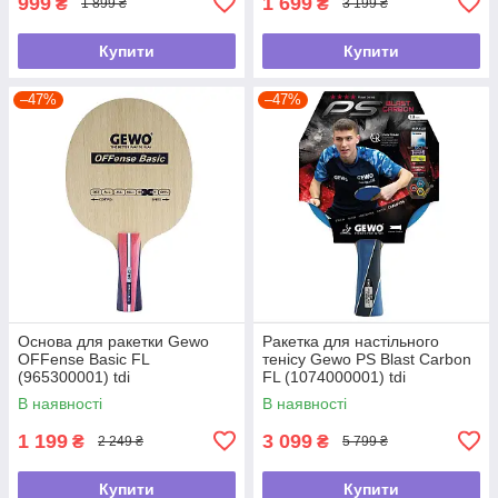
999
1 699
₴
₴
1 899 ₴
3 199 ₴
Купити
Купити
–47%
–47%
Основа для ракетки Gewo
Ракетка для настільного
OFFense Basic FL
тенісу Gewo PS Blast Carbon
(965300001) tdi
FL (1074000001) tdi
В наявності
В наявності
1 199
3 099
₴
₴
2 249 ₴
5 799 ₴
Купити
Купити