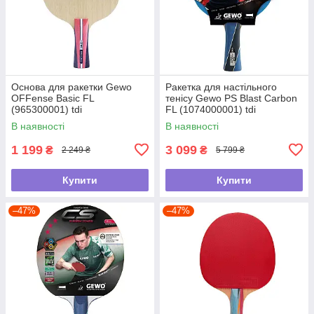
Основа для ракетки Gewo
Ракетка для настільного
OFFense Basic FL
тенісу Gewo PS Blast Carbon
(965300001) tdi
FL (1074000001) tdi
В наявності
В наявності
1 199
3 099
₴
₴
2 249 ₴
5 799 ₴
Купити
Купити
–47%
–47%