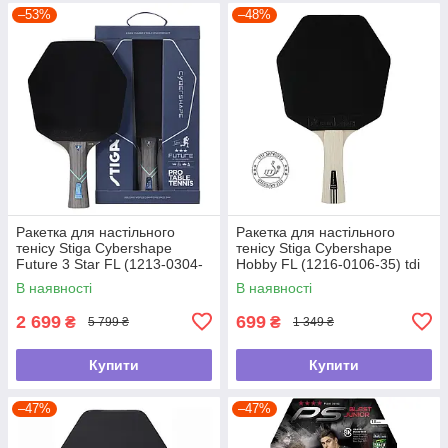
–53%
–48%
Ракетка для настільного
Ракетка для настільного
тенісу Stiga Cybershape
тенісу Stiga Cybershape
Future 3 Star FL (1213-0304-
Hobby FL (1216-0106-35) tdi
35) tdi
В наявності
В наявності
2 699
699
₴
₴
5 799 ₴
1 349 ₴
Купити
Купити
–47%
–47%