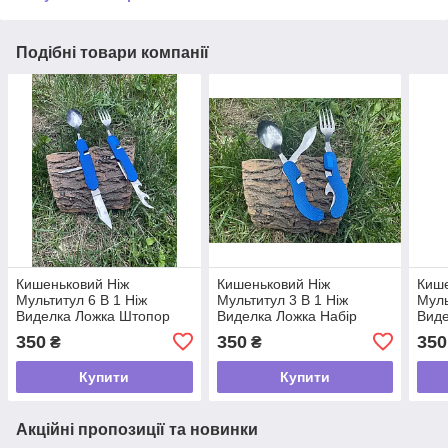
Подібні товари компанії
Кишеньковий Ніж
Кишеньковий Ніж
Кише
Мультитул 6 В 1 Ніж
Мультитул 3 В 1 Ніж
Муль
Виделка Ложка Штопор
Виделка Ложка Набір
Виде
Набір Складаних
Відкривачка Складаних
Відк
350
350
350
₴
₴
Столових Приладів tdi
Столових Приладів tdi
Стол
Купити
Купити
Акційні пропозиції та новинки