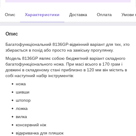
Опис
Характеристики
Доставка
Оплата
Умови 
Опис
Багатофункціональний 8136GP-відмінний варіант для тих, хто
збирається в похід або просто на заміську прогулянку.
Модель 8136GP являє собою бюджетний варіант складного
багатофункціонального ножа. При масі всього в 170 грам і
довжині в складеному стані приблизно в 120 мм він містить в
собі наступний набір інструментів:
ножа
шивши
штопор
ложка
вилка
консервний ніж
відкривачка для пляшок