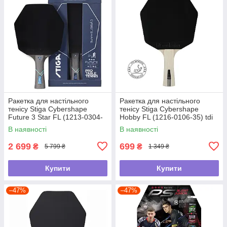
Ракетка для настільного
Ракетка для настільного
тенісу Stiga Cybershape
тенісу Stiga Cybershape
Future 3 Star FL (1213-0304-
Hobby FL (1216-0106-35) tdi
35) tdi
В наявності
В наявності
2 699
699
₴
₴
5 799 ₴
1 349 ₴
Купити
Купити
–47%
–47%