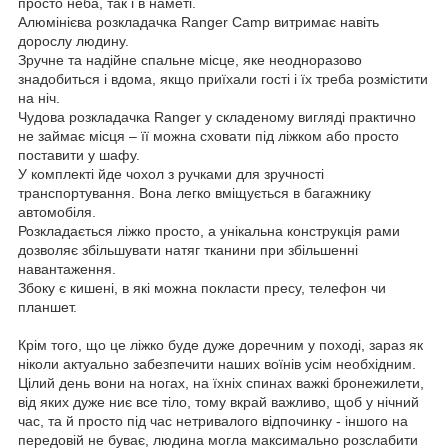
просто неба, так і в наметі.
Алюмінієва розкладачка Ranger Camp витримає навіть
дорослу людину.
Зручне та надійне спальне місце, яке неодноразово
знадобиться і вдома, якщо приїхали гості і їх треба розмістити
на ніч.
Чудова розкладачка Ranger у складеному вигляді практично
не займає місця – її можна сховати під ліжком або просто
поставити у шафу.
У комплекті йде чохол з ручками для зручності
транспортування. Вона легко вміщується в багажнику
автомобіля.
Розкладається ліжко просто, а унікальна конструкція рами
дозволяє збільшувати натяг тканини при збільшенні
навантаження.
Збоку є кишені, в які можна покласти пресу, телефон чи
планшет.
Крім того, що це ліжко буде дуже доречним у поході, зараз як
ніколи актуально забезпечити наших воїнів усім необхідним.
Цілий день вони на ногах, на їхніх спинах важкі бронежилети,
від яких дуже ниє все тіло, тому вкрай важливо, щоб у нічний
час, та й просто під час нетривалого відпочинку - іншого на
передовій не буває, людина могла максимально розслабити