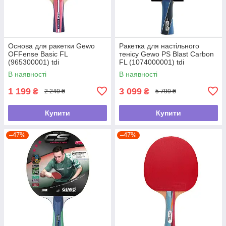
Основа для ракетки Gewo
Ракетка для настільного
OFFense Basic FL
тенісу Gewo PS Blast Carbon
(965300001) tdi
FL (1074000001) tdi
В наявності
В наявності
1 199
3 099
₴
₴
2 249 ₴
5 799 ₴
Купити
Купити
–47%
–47%