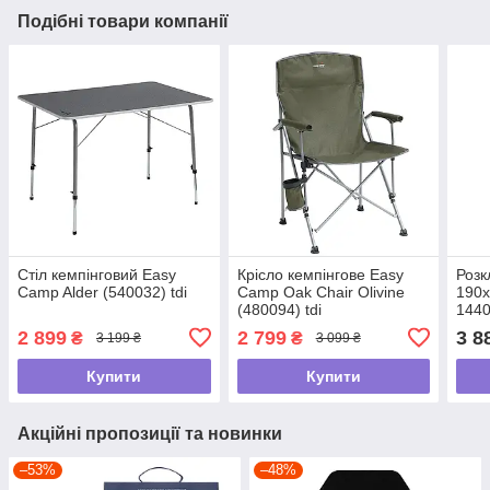
Подібні товари компанії
Стіл кемпінговий Easy
Крісло кемпінгове Easy
Розк
Camp Alder (540032) tdi
Camp Oak Chair Olivine
190х
(480094) tdi
144
2 899
2 799
3 8
₴
₴
3 199 ₴
3 099 ₴
Купити
Купити
Акційні пропозиції та новинки
–53%
–48%