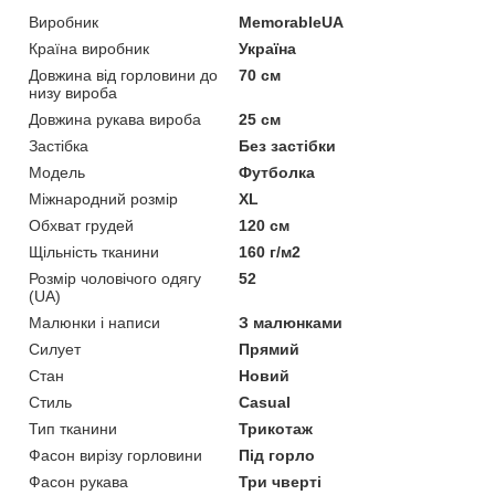
Виробник
MemorableUA
Країна виробник
Україна
Довжина від горловини до
70 см
низу вироба
Довжина рукава вироба
25 см
Застібка
Без застібки
Модель
Футболка
Міжнародний розмір
XL
Обхват грудей
120 см
Щільність тканини
160 г/м2
Розмір чоловічого одягу
52
(UA)
Малюнки і написи
З малюнками
Силует
Прямий
Стан
Новий
Стиль
Casual
Тип тканини
Трикотаж
Фасон вирізу горловини
Під горло
Фасон рукава
Три чверті