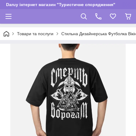
Daruy інтернет магазин "Туристичне спорядження"
Товари та послуги
Стильна Дизайнерська Футболка Вікін