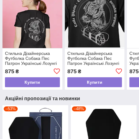
Стильна Дізайнерська
Стильна Дізайнерська
Стил
Футболка Собака Пес
Футболка Собака Пес
Футб
Патрон Українські Лозунгі
Патрон Українські Лозунгі
Укра
слава Нації - П видавець
слава Нації - П видавець
Некр
875
875
875
₴
₴
російської педерації tdi
російської педерації tdi
Слав
Воро
Купити
Купити
Акційні пропозиції та новинки
–53%
–48%