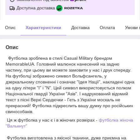
Доступна доставка
Опис
Характеристики
Доставка
Оплата
Умови 
Опис
Футболка зроблена в стилі Casual Military брендом
MemorableUA. Головний малюнок нанесений на задню
частину, при цьому ви можете замовити у нас і друк спереду.
На футболці зображено символ Вольфсангель, у
дзеркальному сповненні і означає "Ідея Нації", накладені одна
на одну літери "І" і "N". Цей символ використовується полком
Національної гвардії України "Азів". І надрукований відомий
текст з пісні Веркі Сердючки - Геть з України москаль не
прекрасний! Футболка підкреслить вашу думку про російських
свинособаків.
Ця ж футболка у нас є і в жіночих розмірах -
футболка жіноча
"Валькнут"
Футболка виготовлена з якісної тканини, дуже приємна на