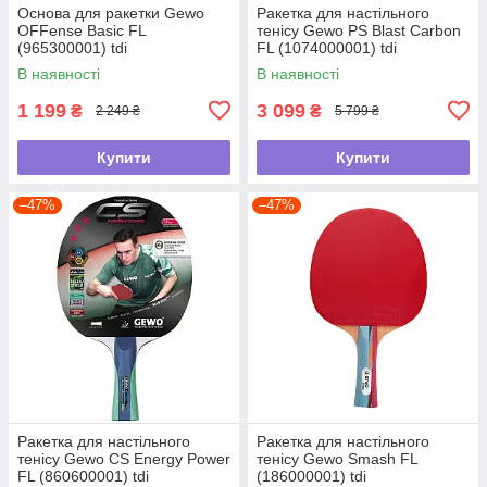
Основа для ракетки Gewo
Ракетка для настільного
OFFense Basic FL
тенісу Gewo PS Blast Carbon
(965300001) tdi
FL (1074000001) tdi
В наявності
В наявності
1 199
3 099
₴
₴
2 249 ₴
5 799 ₴
Купити
Купити
–47%
–47%
Ракетка для настільного
Ракетка для настільного
тенісу Gewo CS Energy Power
тенісу Gewo Smash FL
FL (860600001) tdi
(186000001) tdi