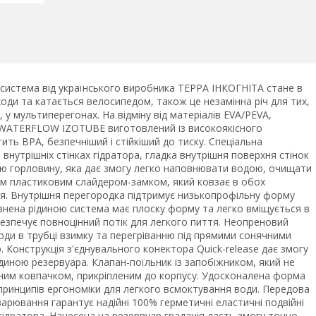
а система від українського виробника ТЕРРА ІНКОГНІТА стане в
ходи та катається велосипедом, також це незамінна річ для тих,
 у мультиперегонах. На відміну від матеріалів EVA/PEVA,
р WATERFLOW IZOTUBE виготовлений із високоякісного
ить BPA, безпечніший і стійкіший до тиску. Спеціальна
внутрішніх стінках гідратора, гладка внутрішня поверхня стінок
ню горловину, яка дає змогу легко наповнювати водою, очищати
им пластиковим слайдером-замком, який ковзає в обох
тя. Внутрішня перегородка підтримує низькопрофільну форму
внена рідиною система має плоску форму та легко вміщується в
безпечує повноцінний потік для легкого пиття. Неопреновий
ди в трубці взимку та перегріванню під прямими сонячними
 Конструкція з'єднувального конектора Quick-release дає змогу
ідиною резервуара. Клапан-поїльник із запобіжником, який не
исним ковпачком, прикріпленим до корпусу. Удосконалена форма
о принципів ергономіки для легкого всмоктування води. Передова
арювання гарантує надійні 100% герметичні еластичні подвійні
гідратора. Нанесена на резервуар градація дасть змогу точно