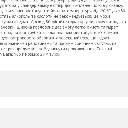
дратора у слайдер-замку є отвір для кріплення його в рюкзаку.
дується використовувати його за температури від -20 °C до +50
містять алкоголь та кислоти не рекомендується. Це може
сушити гідрат. Догляд Зберігайте гідратор у чистому вигляді та
речовин. Широка горловина дає змогу легко очистити гідрат
атора, питної трубки та клапана використовуйте м'які мийні
довгострокового зберігання переконайтеся, що гідрат
тів із хімічними речовинами та прямим сонячним світлом, це
 гострих предметів, щоб уникнути проколювання. Технічні
 Вага: 166 г Розмір: 37 × 17 см