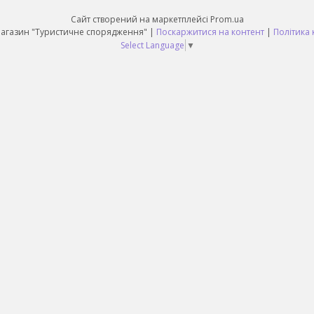
Сайт створений на маркетплейсі
Prom.ua
Daruy Інтернет Магазин "Туристичне спорядження" |
Поскаржитися на контент
|
Політика 
Select Language
▼