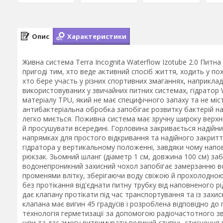
Опис
Характеристики
Живна система Terra Incognita Waterflow Izotube 2.0 Питн
пригоді тим, хто веде активний спосіб життя, ходить у по
хто бере участь у різних спортивних змаганнях, наприклад,
використовуваних у звичайних питних системах, гідрато
матеріалу TPU, який не має специфічного запаху та не міст
антибактеріальна обробка запобігає розвитку бактерій на 
легко миється. Поживна система має зручну широку верх
й просушувати всередині. Горловина закривається надійн
напрямках для простого відкривання та надійного закрит
гідратора у вертикальному положенні, завдяки чому напо
рюкзак. Зьомний шланг (діаметр 1 см, довжина 100 см) за
водонепроникний захисний чохол запобігає замерзанню во
променями влітку, зберігаючи воду свіжою й прохолодною.
без протікання від'єднати питну трубку від наповненого р
дає клапану протікати під час транспортування та із зах
клапана має вигин 45 градусів і розроблена відповідно д
технологія герметизації за допомогою радіочастотного зв
шви та дає змогу витримувати великий ступінь стиснення 