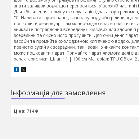
знати залишок води, що переноситься. У верхній частині гі
Для збільшення терміну експлуатації гідрататора рекомен
°C. Наливати гарячі напої, газовану воду або рідини, що 
пошкодити резервуар. Також необхідно вчасно чистити та 
уникайте потрапляння всередину шкідливих для здоров'я 
зсередини та якісно його просушити. Для очищення гідрат
засоби та промийте охолодженою кип'яченою водою. Для 
повністю сухий як зсередини, так і зовні. Уникайте контак
може пошкодити гідрат. Тримайте гідрат якомога далі від
характеристики: Шланг: 1 | 100 см Матеріал: TPU Об'єм: 2 л
Інформація для замовлення
Ціна:
714 ₴