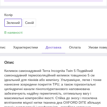
Колір
Зелений
Синій
В наявності
пис
Характеристики
Доставка
Оплата
Умови пове
Опис
Килимок самонадувний Terra Incognita Twin 5 Подвійний
самонадувний термоізоляційний килимок товщиною 5 см
ідеальний для пікніків або кемпінгу. Ультраміцне, легке і тонке
нанесене зсередини покриття TPU, а також горизонтальні
циліндричні канали пінополіуретанового наповнювача
забезпечують надійну герметичність, оптимальну вагу і
максимальні компресійні якості. Стійка до зносу і посилена
вплітанням міцної нитки тканина дна OXFORD DITE збільшує
термін експлуатації і комфортність, запобігає ковзанню