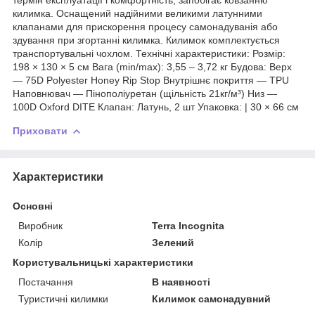
килимка. Оснащений надійними великими латунними
клапанами для прискорення процесу самонадуванія або
здування при згортанні килимка. Килимок комплектується
транспортувальні чохлом. Технічні характеристики: Розмір:
198 × 130 × 5 см Вага (min/max): 3,55 – 3,72 кг Будова: Верх
— 75D Polyester Honey Rip Stop Внутрішнє покриття — TPU
Наповнювач — Пінополіуретан (щільність 21кг/м³) Низ —
100D Oxford DITE Клапан: Латунь, 2 шт Упаковка: | 30 × 66 см
Приховати
Характеристики
Основні
Виробник
Terra Incognita
Колір
Зелений
Користувальницькі характеристики
Постачання
В наявності
Туристичні килимки
Килимок самонадувний