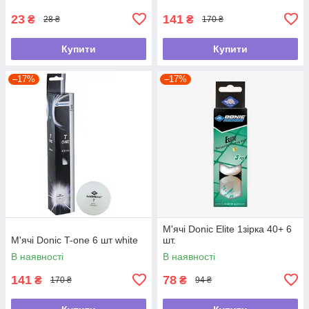
23
141
₴
₴
28 ₴
170 ₴
Купити
Купити
–17%
–17%
М'ячі Donic Elite 1зірка 40+ 6
М'ячі Donic T-one 6 шт white
шт.
В наявності
В наявності
141
78
₴
₴
170 ₴
94 ₴