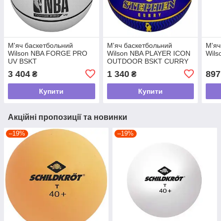
М'яч баскетбольний
М'яч баскетбольний
М'яч
Wilson NBA FORGE PRO
Wilson NBA PLAYER ICON
Wils
UV BSKT
OUTDOOR BSKT CURRY
size 7
3 404
1 340
897
₴
₴
Купити
Купити
Акційні пропозиції та новинки
–19%
–19%