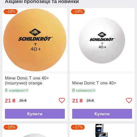
Акційні пропозиції та новинки
–19%
–19%
Мячи Donic T one 40+
(поштучно) orange
Мячи Donic T one 40+
В наявності
В наявності
21
21
₴
₴
26 ₴
26 ₴
Купити
Купити
–18%
–17%