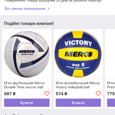
Повернення товару впродовж 14 днів за рахунок покупця
Всі умови повернення
Подібні товари компанії
М'яч футбольний Merco
М'яч волейбольний Merco
М'яч
Double Tone soccer ball
Victory volleyball ball
Prem
687
574
775
₴
₴
Купити
Купити