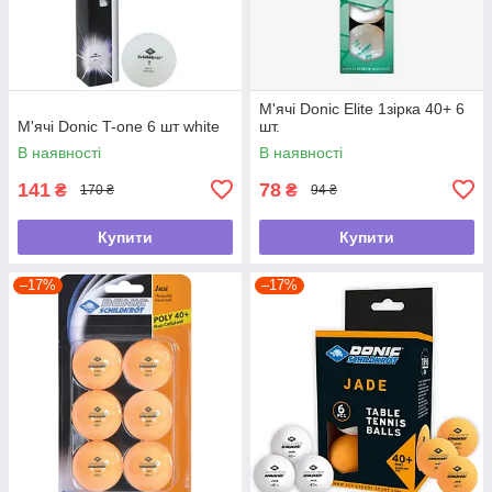
М'ячі Donic Elite 1зірка 40+ 6
М'ячі Donic T-one 6 шт white
шт.
В наявності
В наявності
141
78
₴
₴
170 ₴
94 ₴
Купити
Купити
–17%
–17%