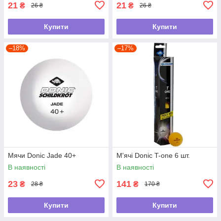
21
21
₴
₴
26 ₴
26 ₴
Купити
Купити
–18%
–17%
Мячи Donic Jade 40+
М'ячі Donic T-one 6 шт.
В наявності
В наявності
23
141
₴
₴
28 ₴
170 ₴
Купити
Купити