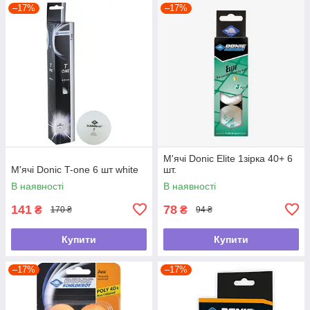
–17%
–17%
М'ячі Donic Elite 1зірка 40+ 6
М'ячі Donic T-one 6 шт white
шт.
В наявності
В наявності
141
78
₴
₴
170 ₴
94 ₴
Купити
Купити
–17%
–17%