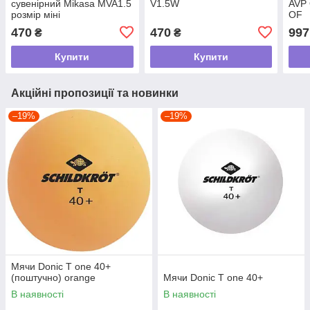
сувенірний Mikasa MVA1.5
V1.5W
AVP 
розмір міні
OF
470
470
997
₴
₴
Купити
Купити
Акційні пропозиції та новинки
–19%
–19%
Мячи Donic T one 40+
(поштучно) orange
Мячи Donic T one 40+
В наявності
В наявності