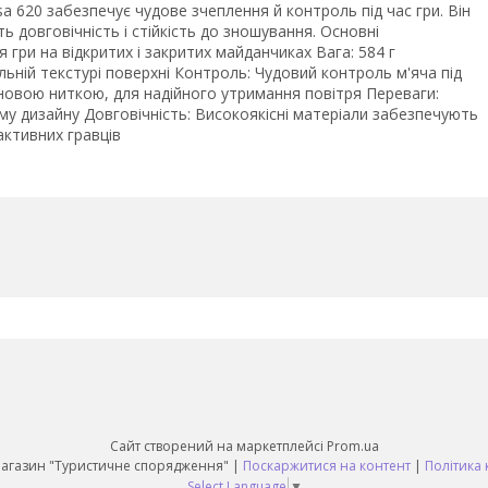
 620 забезпечує чудове зчеплення й контроль під час гри. Він
ь довговічність і стійкість до зношування. Основні
 гри на відкритих і закритих майданчиках Вага: 584 г
ьній текстурі поверхні Контроль: Чудовий контроль м'яча під
новою ниткою, для надійного утримання повітря Переваги:
у дизайну Довговічність: Високоякісні матеріали забезпечують
активних гравців
Сайт створений на маркетплейсі
Prom.ua
Daruy Інтернет Магазин "Туристичне спорядження" |
Поскаржитися на контент
|
Політика 
Select Language
▼