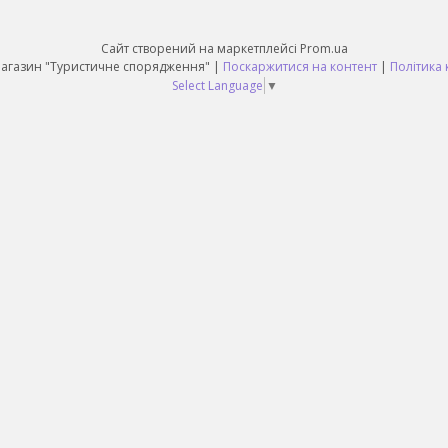
Сайт створений на маркетплейсі
Prom.ua
Daruy Інтернет Магазин "Туристичне спорядження" |
Поскаржитися на контент
|
Політика 
Select Language
▼