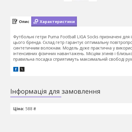
Опис
Характеристики
Футбольні гетри Puma Football LIGA Socks призначені для
цього бренда. Склад гетр гарантує оптимальну повітропрон
синтетичним волокнам. Модель дуже практична у використан
інтенсивних фізичних навантажень. Місцям згинів і близько
правильна посадка сприятимуть максимальній свободі рухі
Інформація для замовлення
Ціна:
588 ₴