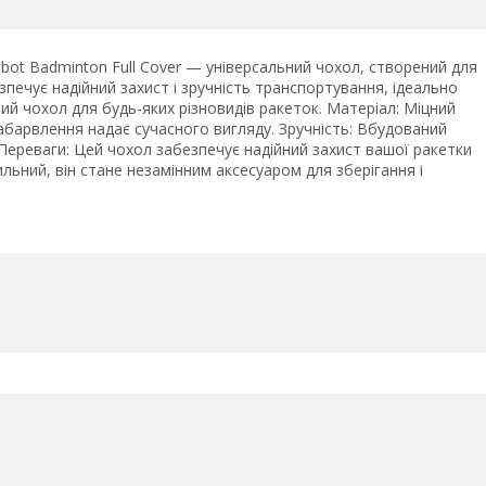
lbot Badminton Full Cover — універсальний чохол, створений для
зпечує надійний захист і зручність транспортування, ідеально
ний чохол для будь-яких різновидів ракеток. Матеріал: Міцний
забарвлення надає сучасного вигляду. Зручність: Вбудований
Переваги: Цей чохол забезпечує надійний захист вашої ракетки
тильний, він стане незамінним аксесуаром для зберігання і