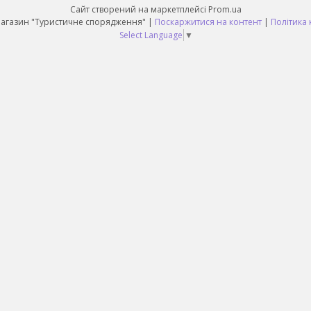
Сайт створений на маркетплейсі
Prom.ua
Daruy Інтернет Магазин "Туристичне спорядження" |
Поскаржитися на контент
|
Політика 
Select Language
▼