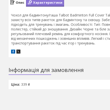
Опис
Характеристики
Чохол для бадмінтону/гаша Talbot Badminton Full Cover Ta
захисту всіх типів ракеток для бадмінтону та сквошу. Забе
підходить для тренувань і змагань. Особливості: Тип: Пов
поліестер, стійкий до зношування. Дизайн: Чорне та біле 
регульований плечовий ремінь для комфортного носіння. 
від механічних пошкоджень і зовнішніх впливів. Легкий і с
транспортування ракеток під час ігор і тренувань.
Інформація для замовлення
Ціна:
339 ₴