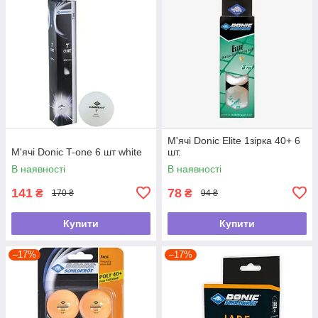
М'ячі Donic Elite 1зірка 40+ 6
М'ячі Donic T-one 6 шт white
шт.
В наявності
В наявності
141
78
₴
₴
170 ₴
94 ₴
Купити
Купити
–17%
–17%