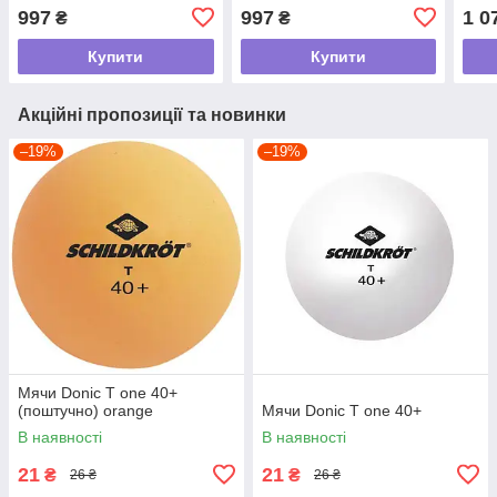
997
997
1 0
₴
₴
Купити
Купити
Акційні пропозиції та новинки
–19%
–19%
Мячи Donic T one 40+
(поштучно) orange
Мячи Donic T one 40+
В наявності
В наявності
21
21
₴
₴
26 ₴
26 ₴