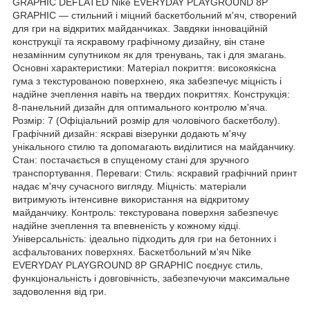
GRAPHIC DEFLATED Nike EVERYDAY PLAYGROUND 8P
GRAPHIC — стильний і міцний баскетбольний м'яч, створений
для гри на відкритих майданчиках. Завдяки інноваційній
конструкції та яскравому графічному дизайну, він стане
незамінним супутником як для тренувань, так і для змагань.
Основні характеристики: Матеріал покриття: високоякісна
гума з текстурованою поверхнею, яка забезпечує міцність і
надійне зчеплення навіть на твердих покриттях. Конструкція:
8-панельний дизайн для оптимального контролю м'яча.
Розмір: 7 (Офіціальний розмір для чоловічого баскетболу).
Графічний дизайн: яскраві візерунки додають м'ячу
унікального стилю та допомагають виділитися на майданчику.
Стан: постачається в спущеному стані для зручного
транспортування. Переваги: Стиль: яскравий графічний принт
надає м'ячу сучасного вигляду. Міцність: матеріали
витримують інтенсивне використання на відкритому
майданчику. Контроль: текстурована поверхня забезпечує
надійне зчеплення та впевненість у кожному кідці.
Універсальність: ідеально підходить для гри на бетонних і
асфальтованих поверхнях. Баскетбольний м'яч Nike
EVERYDAY PLAYGROUND 8P GRAPHIC поєднує стиль,
функціональність і довговічність, забезпечуючи максимальне
задоволення від гри.