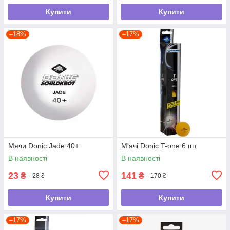
Купити
Купити
–18%
–17%
Мячи Donic Jade 40+
М'ячі Donic T-one 6 шт.
В наявності
В наявності
23
141
₴
₴
28 ₴
170 ₴
Купити
Купити
–17%
–17%