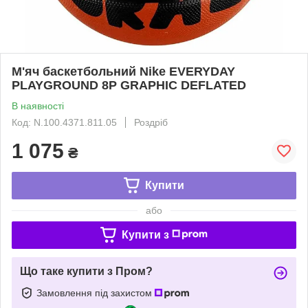
М'яч баскетбольний Nike EVERYDAY
PLAYGROUND 8P GRAPHIC DEFLATED
В наявності
Код: N.100.4371.811.05
Роздріб
1 075
₴
Купити
або
Купити з
Що таке купити з Пром?
Замовлення під захистом