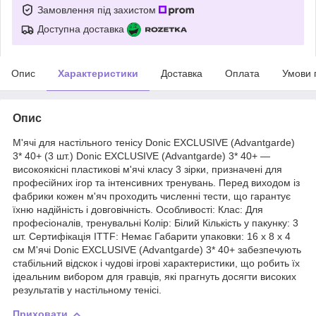
Замовлення під захистом
Доступна доставка
Опис
Характеристики
Доставка
Оплата
Умови 
Опис
М'ячі для настільного тенісу Donic EXCLUSIVE (Advantgarde)
3* 40+ (3 шт.) Donic EXCLUSIVE (Advantgarde) 3* 40+ —
високоякісні пластикові м'ячі класу 3 зірки, призначені для
професійних ігор та інтенсивних тренувань. Перед виходом із
фабрики кожен м'яч проходить численні тести, що гарантує
їхню надійність і довговічність. Особливості: Клас: Для
професіоналів, тренувальні Колір: Білий Кількість у пакунку: 3
шт. Сертифікація ITTF: Немає Габарити упаковки: 16 х 8 х 4
см М'ячі Donic EXCLUSIVE (Advantgarde) 3* 40+ забезпечують
стабільний відскок і чудові ігрові характеристики, що робить їх
ідеальним вибором для гравців, які прагнуть досягти високих
результатів у настільному тенісі.
Приховати