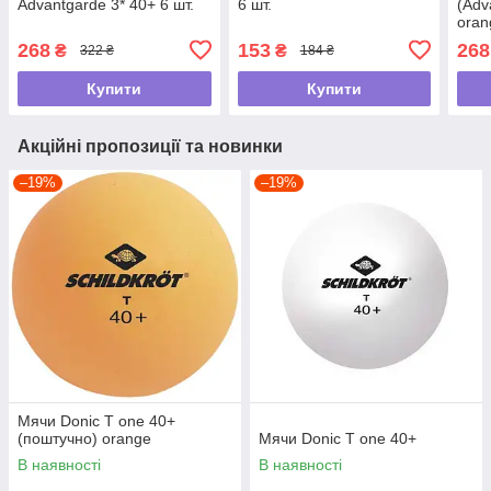
Advantgarde 3* 40+ 6 шт.
6 шт.
(Adv
oran
268
153
268
₴
₴
322 ₴
184 ₴
Купити
Купити
Акційні пропозиції та новинки
–19%
–19%
Мячи Donic T one 40+
(поштучно) orange
Мячи Donic T one 40+
В наявності
В наявності