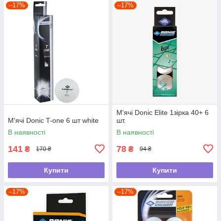
–17%
–17%
М'ячі Donic Elite 1зірка 40+ 6
М'ячі Donic T-one 6 шт white
шт.
В наявності
В наявності
141
78
₴
₴
170 ₴
94 ₴
Купити
Купити
–17%
–17%