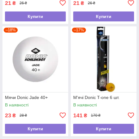
21
21
₴
₴
26 ₴
26 ₴
Купити
Купити
–18%
–17%
Мячи Donic Jade 40+
М'ячі Donic T-one 6 шт.
В наявності
В наявності
23
141
₴
₴
28 ₴
170 ₴
Купити
Купити