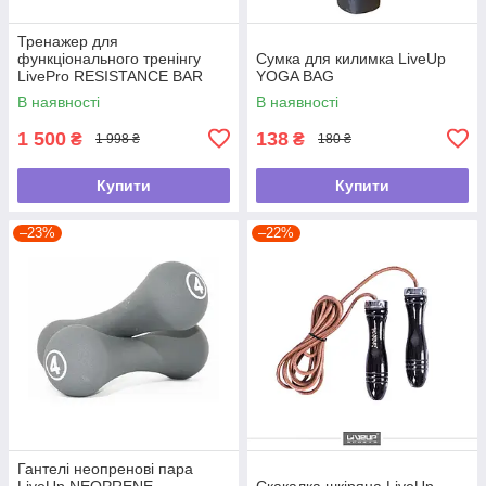
Тренажер для
функціонального тренінгу
Сумка для килимка LiveUp
LivePro RESISTANCE BAR
YOGA BAG
SET
В наявності
В наявності
1 500
138
₴
₴
1 998 ₴
180 ₴
Купити
Купити
–23%
–22%
Гантелі неопренові пара
LiveUp NEOPRENE
Скакалка шкіряна LiveUp