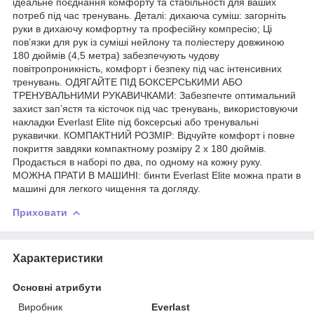
ідеальне поєднання комфорту та стабільності для ваших
потреб під час тренувань. Деталі: дихаюча суміш: загорніть
руки в дихаючу комфортну та професійну компресію; Ці
пов’язки для рук із суміші нейлону та поліестеру довжиною
180 дюймів (4,5 метра) забезпечують чудову
повітропроникність, комфорт і безпеку під час інтенсивних
тренувань. ОДЯГАЙТЕ ПІД БОКСЕРСЬКИМИ АБО
ТРЕНУВАЛЬНИМИ РУКАВИЧКАМИ: Забезпечте оптимальний
захист зап’ястя та кісточок під час тренувань, використовуючи
накладки Everlast Elite під боксерські або тренувальні
рукавички. КОМПАКТНИЙ РОЗМІР: Відчуйте комфорт і повне
покриття завдяки компактному розміру 2 x 180 дюймів.
Продається в наборі по два, по одному на кожну руку.
МОЖНА ПРАТИ В МАШИНІ: бинти Everlast Elite можна прати в
машині для легкого чищення та догляду.
Приховати
Характеристики
Основні атрибути
Виробник
Everlast