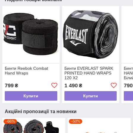
Бинти Reebok Combat
Бинти EVERLAST SPARK
Бинт
Hand Wraps
PRINTED HAND WRAPS
HAN
120 X2
Біли
799
1 490
790
₴
₴
Купити
Купити
Акційні пропозиції та новинки
–66%
–50%