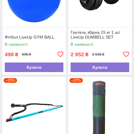
Гантель збірна 15 кг 1 шт
Фітбол LiveUp GYM BALL
LiveUp DUMBELL SET
В наявності
В наявності
498
2 952
₴
₴
696 ₴
3 936 ₴
Купити
Купити
–25%
–23%