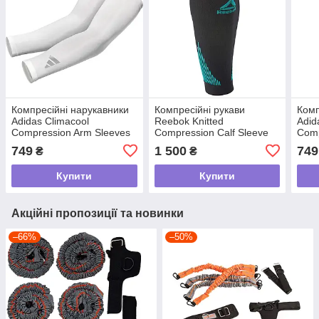
Компресійні нарукавники
Компресійні рукави
Комп
Adidas Climacool
Reebok Knitted
Adid
Compression Arm Sleeves
Compression Calf Sleeve
Comp
749
1 500
749
₴
₴
Купити
Купити
Акційні пропозиції та новинки
–66%
–50%