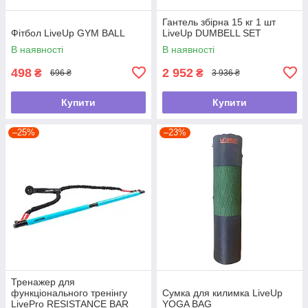
Гантель збірна 15 кг 1 шт
Фітбол LiveUp GYM BALL
LiveUp DUMBELL SET
В наявності
В наявності
498
2 952
₴
₴
696 ₴
3 936 ₴
Купити
Купити
–25%
–23%
Тренажер для
функціонального тренінгу
Сумка для килимка LiveUp
LivePro RESISTANCE BAR
YOGA BAG