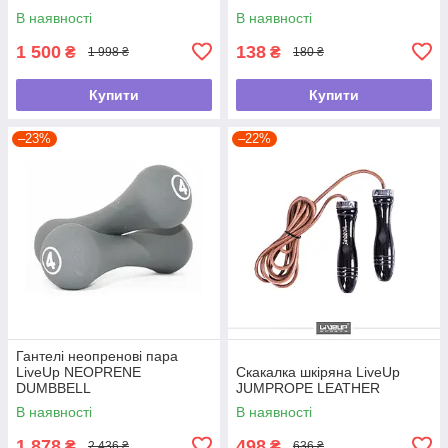
SET
В наявності
В наявності
1 500
138
₴
₴
1 998 ₴
180 ₴
Купити
Купити
–23%
–22%
Гантелі неопренові пара
LiveUp NEOPRENE
Скакалка шкіряна LiveUp
DUMBBELL
JUMPROPE LEATHER
В наявності
В наявності
1 878
498
₴
₴
2 436 ₴
636 ₴