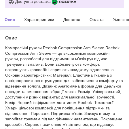
Доступна доставка
Опис
Характеристики
Доставка
Оплата
Умови п
Опис
Компресійні рукави Reebok Compression Arm Sleeve Reebok
Compression Arm Sleeve — це високоякісні компресійні
рукави, розроблені для підтримання м'язів рук під час
тренувань і змагань. Вони забезпечують комфорт,
покращують кровообіг і сприяють швидкому відновленню.
Основні характеристики: Матеріал: Еластична тканина з
повітропроникною структурою для забезпечення комфорту та
відведення вологи. Дизайн: Анатомічна форма для ідеальної
посадки та зменшення вібрації м'язів. Розмір: Універсальний,
доступний у різних варіантах для максимальної зручності.
Колір: Чорний із фірмовим логотипом Reebok. Технології:
Хмари цільової компресії для поліпшення підтримки та
відновлення. Переваги: Підтримка м'язів: Знижує втому та
запобігає травмам під час фізичних навантажень. Покращене
кровообіг: Сприяє насиченню м'язів киснем, що підвищує