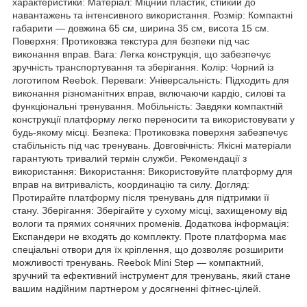
характеристики: Матеріал: Міцний пластик, стійкий до
навантажень та інтенсивного використання. Розмір: Компактні
габарити — довжина 65 см, ширина 35 см, висота 15 см.
Поверхня: Протиковзка текстура для безпеки під час
виконання вправ. Вага: Легка конструкція, що забезпечує
зручність транспортування та зберігання. Колір: Чорний із
логотипом Reebok. Переваги: Універсальність: Підходить для
виконання різноманітних вправ, включаючи кардіо, силові та
функціональні тренування. Мобільність: Завдяки компактній
конструкції платформу легко переносити та використовувати у
будь-якому місці. Безпека: Протиковзка поверхня забезпечує
стабільність під час тренувань. Довговічність: Якісні матеріали
гарантують тривалий термін служби. Рекомендації з
використання: Використання: Використовуйте платформу для
вправ на витривалість, координацію та силу. Догляд:
Протирайте платформу після тренувань для підтримки її
стану. Зберігання: Зберігайте у сухому місці, захищеному від
вологи та прямих сонячних променів. Додаткова інформація:
Експандери не входять до комплекту. Проте платформа має
спеціальні отвори для їх кріплення, що дозволяє розширити
можливості тренувань. Reebok Mini Step — компактний,
зручний та ефективний інструмент для тренувань, який стане
вашим надійним партнером у досягненні фітнес-цілей.