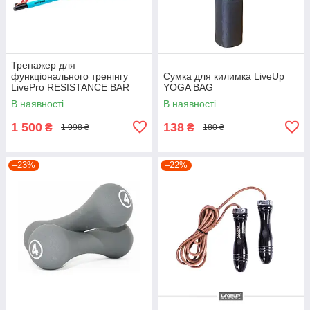
Тренажер для
функціонального тренінгу
Сумка для килимка LiveUp
LivePro RESISTANCE BAR
YOGA BAG
SET
В наявності
В наявності
1 500
138
₴
₴
1 998 ₴
180 ₴
–23%
–22%