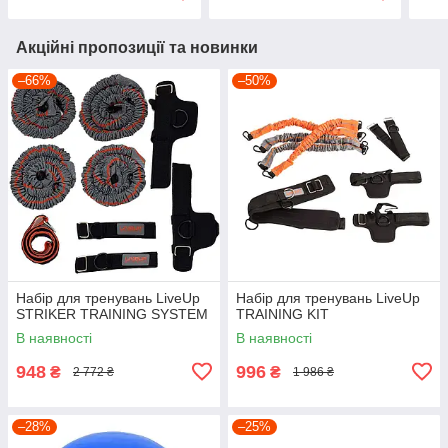
Акційні пропозиції та новинки
–66%
–50%
Набір для тренувань LiveUp
Набір для тренувань LiveUp
STRIKER TRAINING SYSTEM
TRAINING KIT
В наявності
В наявності
948
996
₴
₴
2 772 ₴
1 986 ₴
–28%
–25%