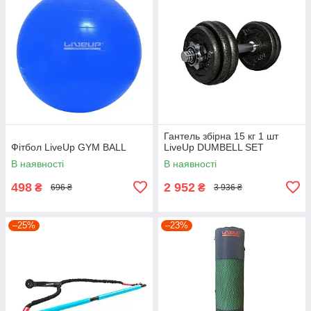
Гантель збірна 15 кг 1 шт
Фітбол LiveUp GYM BALL
LiveUp DUMBELL SET
В наявності
В наявності
498
2 952
₴
₴
696 ₴
3 936 ₴
–25%
–23%