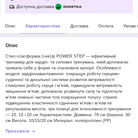
Доступна доставка
Опис
Характеристики
Доставка
Оплата
Умови 
Опис
Степ-платформа LiveUp POWER STEP — ефективний
тренажер для кардіо- та силових тренувань, який допомагає
тримати себе у формі та спалювати калорії. Особливості
моделі: кардіонавантаження: покращує роботу серцево-
судинної та дихальної системи розвиток витривалості:
стимулює роботу серця і м’язів, підвищуючи витривалість
зміцнення м'язів: допомагає розвинути силу та підтягнути
м'язи нижньої частини тіла покращення тонусу: сприяє
підвищенню еластичності сідничних м'язів і м'язів ніг
регульована висота: три позиції для інтенсивності тренування
— 10, 15 і 20 см Характеристики: Довжина: 78 см Ширина: 30
см Висота: 10/15/20 см Матеріал: поліпропілен (PP)
Приховати