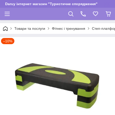
Daruy інтернет магазин "Туристичне спорядження"
Товари та послуги
Фітнес і тренування
Степ-платфо
–10%