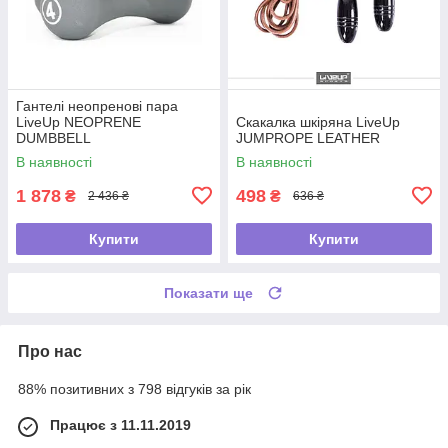
Гантелі неопренові пара
LiveUp NEOPRENE
Скакалка шкіряна LiveUp
DUMBBELL
JUMPROPE LEATHER
В наявності
В наявності
1 878
498
₴
₴
2 436 ₴
636 ₴
Купити
Купити
Показати ще
Про нас
88% позитивних з 798 відгуків за рік
Працює з 11.11.2019