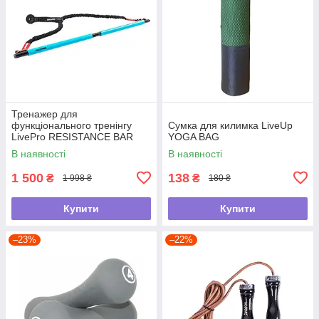
Тренажер для
функціонального тренінгу
Сумка для килимка LiveUp
LivePro RESISTANCE BAR
YOGA BAG
SET
В наявності
В наявності
1 500
138
₴
₴
1 998 ₴
180 ₴
Купити
Купити
–23%
–22%