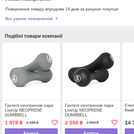
Повернення товару впродовж 14 днів за рахунок покупця
Всі умови повернення
Подібні товари компанії
Гантелі неопренові пара
Гантелі неопренові пара
Сте
LiveUp NEOPRENE
LiveUp NEOPRENE
Ree
DUMBBELL
DUMBBELL
1 878
2 550
14 
₴
₴
2 436 ₴
2 994 ₴
Купити
Купити