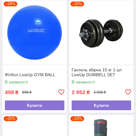
–28%
–25%
Гантель збірна 15 кг 1 шт
Фітбол LiveUp GYM BALL
LiveUp DUMBELL SET
В наявності
В наявності
498
2 952
₴
₴
696 ₴
3 936 ₴
Купити
Купити
–25%
–23%