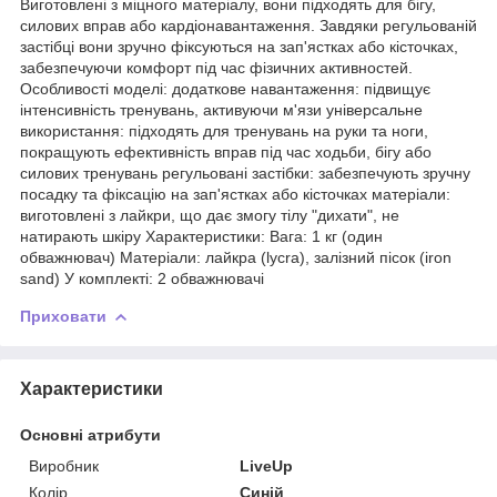
Виготовлені з міцного матеріалу, вони підходять для бігу,
силових вправ або кардіонавантаження. Завдяки регульованій
застібці вони зручно фіксуються на зап'ястках або кісточках,
забезпечуючи комфорт під час фізичних активностей.
Особливості моделі: додаткове навантаження: підвищує
інтенсивність тренувань, активуючи м'язи універсальне
використання: підходять для тренувань на руки та ноги,
покращують ефективність вправ під час ходьби, бігу або
силових тренувань регульовані застібки: забезпечують зручну
посадку та фіксацію на зап'ястках або кісточках матеріали:
виготовлені з лайкри, що дає змогу тілу "дихати", не
натирають шкіру Характеристики: Вага: 1 кг (один
обважнювач) Матеріали: лайкра (lycra), залізний пісок (iron
sand) У комплекті: 2 обважнювачі
Приховати
Характеристики
Основні атрибути
Виробник
LiveUp
Колір
Синій