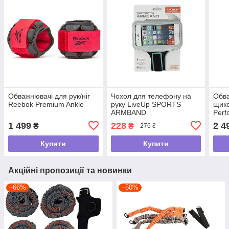
Обважнювачі для рук/ніг
Чохол для телефону на
Обва
Reebok Premium Ankle
руку LiveUp SPORTS
щико
ARMBAND
Perf
Weig
1 499
228
2 4
₴
₴
276 ₴
зеле
Купити
Купити
Акційні пропозиції та новинки
–66%
–50%