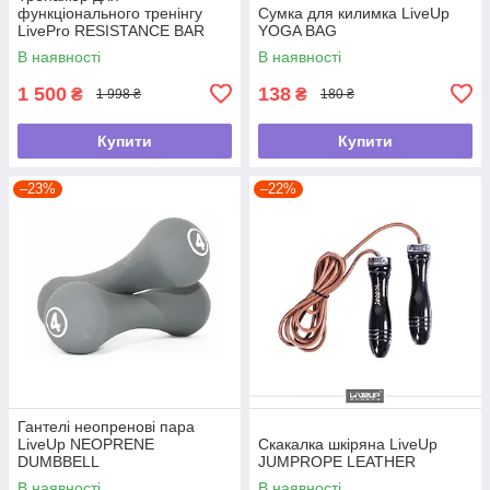
функціонального тренінгу
Сумка для килимка LiveUp
LivePro RESISTANCE BAR
YOGA BAG
SET
В наявності
В наявності
1 500
138
₴
₴
1 998 ₴
180 ₴
Купити
Купити
–23%
–22%
Гантелі неопренові пара
LiveUp NEOPRENE
Скакалка шкіряна LiveUp
DUMBBELL
JUMPROPE LEATHER
В наявності
В наявності