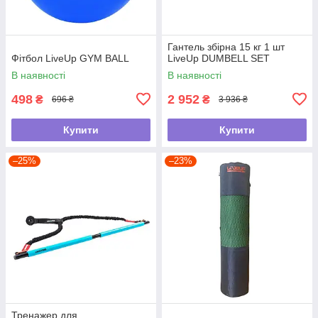
Гантель збірна 15 кг 1 шт
Фітбол LiveUp GYM BALL
LiveUp DUMBELL SET
В наявності
В наявності
498
2 952
₴
₴
696 ₴
3 936 ₴
Купити
Купити
–25%
–23%
Тренажер для