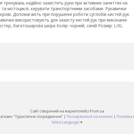
 тренувань надійно захистять руки при активних заняттях на
ді та мотоциклі, керувати транспортними засобами. Рукавички
 крові. Допомагають при порушенні роботи суглобів кистей рук.
укавички використовують для захисту кистей рук при виконанні
стер, багатошарова шкіра Колір: чорний, синій Розмір: L/XL
Сайт створений на маркетплейсі
Prom.ua
Daruy Інтернет Магазин "Туристичне спорядження" |
Поскаржитися на контент
|
Політика 
Select Language
▼