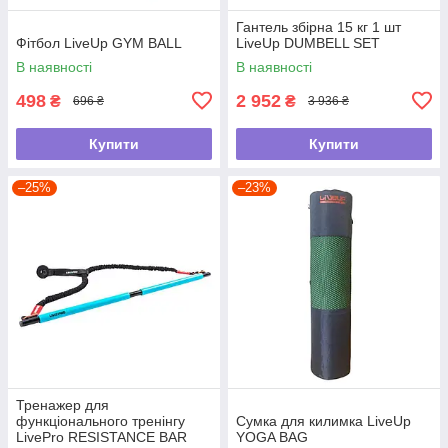
Гантель збірна 15 кг 1 шт
Фітбол LiveUp GYM BALL
LiveUp DUMBELL SET
В наявності
В наявності
498
2 952
₴
₴
696 ₴
3 936 ₴
Купити
Купити
–25%
–23%
Тренажер для
функціонального тренінгу
Сумка для килимка LiveUp
LivePro RESISTANCE BAR
YOGA BAG