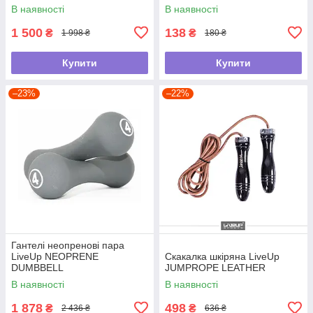
SET
В наявності
В наявності
1 500
138
₴
₴
1 998 ₴
180 ₴
Купити
Купити
–23%
–22%
Гантелі неопренові пара
LiveUp NEOPRENE
Скакалка шкіряна LiveUp
DUMBBELL
JUMPROPE LEATHER
В наявності
В наявності
1 878
498
₴
₴
2 436 ₴
636 ₴