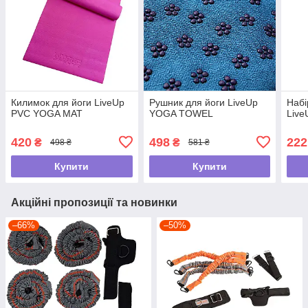
Килимок для йоги LiveUp
Рушник для йоги LiveUp
Набі
PVC YOGA MAT
YOGA TOWEL
Liv
420
498
222
₴
₴
498 ₴
581 ₴
Купити
Купити
Акційні пропозиції та новинки
–66%
–50%