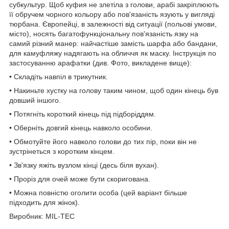
субкультур. Щоб куфия не злетіла з голови, арабі закріплюють
її обручем чорного кольору або пов'язаність язують у вигляді
тюрбана. Європейці, в залежності від ситуації (польові умови,
місто), носять багатофункціональну пов'язаність язку на
самий різний манер: найчастіше замість шарфа або бандани,
для камуфляжу надягають на обличчя як маску. Інструкція по
застосуванню арафатки (див. Фото, викладене вище):
• Складіть навпіл в трикутник.
• Накиньте хустку на голову таким чином, щоб один кінець був
довший іншого.
• Потягніть короткий кінець під підборіддям.
• Оберніть довгий кінець навколо особини.
• Обмотуйте його навколо голови до тих пір, поки він не
зустрінеться з коротким кінцем.
• Зв'язку яжіть вузлом кінці (десь біля вухан).
• Проріз для очей може бути скоригована.
• Можна повністю оголити особа (цей варіант більше
підходить для жінок).
Виробник: MIL-TEC