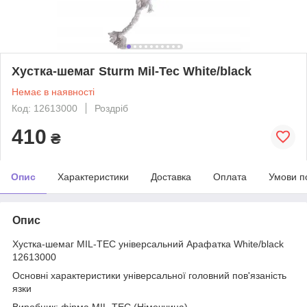
Хустка-шемаг Sturm Mil-Tec White/black
Немає в наявності
Код: 12613000
Роздріб
410
₴
Опис
Характеристики
Доставка
Оплата
Умови п
Опис
Хустка-шемаг MIL-TEC універсальний Арафатка White/black
12613000
Основні характеристики універсальної головний пов'язаність
язки
Виробник: фірма MIL-TEC (Німеччина)