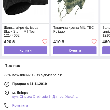
Шапка мікро-флісова
Тактична хустка MIL-TEC
Бала
Black Sturm Mil-Tec
Foliage
вирі
12144002
121
420
410
460
₴
₴
Купити
Купити
Про нас
88% позитивних з 798 відгуків за рік
Працює з 11.11.2019
м. Дніпро
вул. Січових Стрільців 9, Дніпро, Україна
Контакти