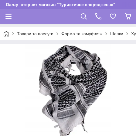
Daruy інтернет магазин "Туристичне спорядження"
Товари та послуги
Форма та камуфляж
Шапки
Ху