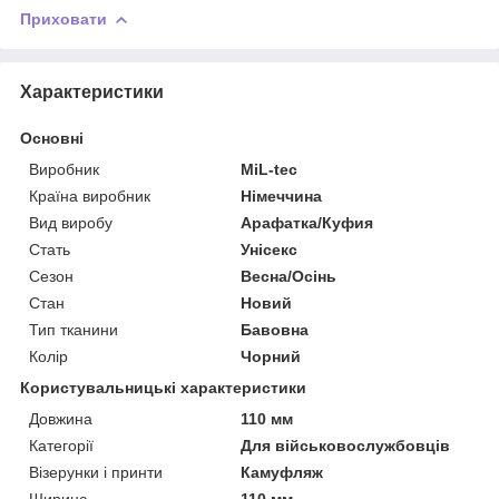
Приховати
Характеристики
Основні
Виробник
MiL-tec
Країна виробник
Німеччина
Вид виробу
Арафатка/Куфия
Стать
Унісекс
Сезон
Весна/Осінь
Стан
Новий
Тип тканини
Бавовна
Колір
Чорний
Користувальницькі характеристики
Довжина
110 мм
Категорії
Для військовослужбовців
Візерунки і принти
Камуфляж
Ширина
110 мм