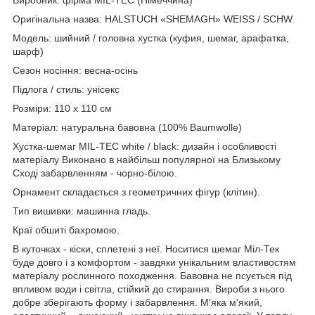
Оригінальна назва: HALSTUCH «SHEMAGH» WEISS / SCHW.
Модель: шийний / головна хустка (куфия, шемаг, арафатка,
шарф)
Сезон носіння: весна-осінь
Підлога / стиль: унісекс
Розміри: 110 x 110 см
Матеріал: натуральна бавовна (100% Baumwolle)
Хустка-шемаг MIL-TEC white / black: дизайн і особливості
матеріалу Виконано в найбільш популярної на Близькому
Сході забарвленням - чорно-білою.
Орнамент складається з геометричних фігур (клітин).
Тип вишивки: машинна гладь.
Краї обшиті бахромою.
В куточках - кіски, сплетені з неї. Носитися шемаг Міл-Тек
буде довго і з комфортом - завдяки унікальним властивостям
матеріалу рослинного походження. Бавовна не псується під
впливом води і світла, стійкий до стирання. Вироби з нього
добре зберігають форму і забарвлення. М'яка м'який,