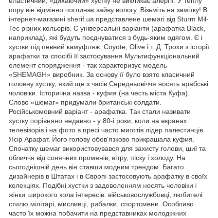
еластичний, «дихаючий» хустку не викликає алергії. У теплу
пору він відмінно поглинає зайву вологу. Візьміть на замітку! В
інтернет-магазині sherif.ua представлене шемагі від Sturm Mil-
Tec різних кольорів. Є універсальні варіанти (арафатка Black,
наприклад), які будуть поєднуватися з будь-яким одягом. Є і
хустки під певний камуфляж: Coyote, Olive і т. Д. Трохи з історії
арафатки та спосібі її застосування Мультифункціональний
елемент спорядження - так характеризує модель
«SHEMAGH» виробник. За основу її було взято класичний
головну хустку, який ще з часів Середньовіччя носять арабські
чоловіки. Історична назва - куфия (на честь міста Куфа).
Слово «шемаг» придумали британські солдати.
Російськомовний варіант - арафатка. Так стали називати
хустку порівняно недавно - у 80-і роки, коли на екранах
телевізорів і на фото в пресі часто миготів лідер палестинців
Ясір Арафат. Його голову обов'язково прикрашала куфия.
Спочатку шемаг використовувався для захисту голови, шиї та
обличчя від сонячних променів, вітру, піску і холоду. На
сьогоднішній день він ставши модним трендом. Багато
дизайнерів в Штатах і в Європі застосовують арафатку в своїх
колекціях. Подібні хустки з задоволенням носять чоловіки і
жінки широкого кола інтересів: військовослужбовці, любителі
стилю мілітарі, мисливці, рибалки, спортсмени. Особливо
часто їх можна побачити на представниках молодіжних