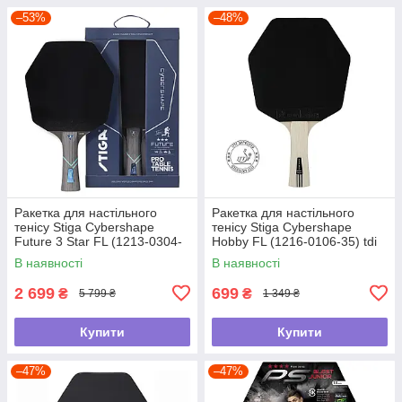
–53%
–48%
Ракетка для настільного
Ракетка для настільного
тенісу Stiga Cybershape
тенісу Stiga Cybershape
Future 3 Star FL (1213-0304-
Hobby FL (1216-0106-35) tdi
35) tdi
В наявності
В наявності
2 699
699
₴
₴
5 799 ₴
1 349 ₴
Купити
Купити
–47%
–47%