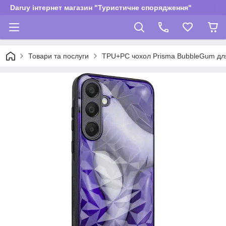
Daruy інтернет магазин "Туристичне спорядження"
Товари та послуги
TPU+PC чохол Prisma BubbleGum для 