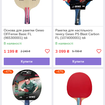
Основа для ракетки Gewo
Ракетка для настільного
OFFense Basic FL
тенісу Gewo PS Blast Carbon
(965300001) tdi
FL (1074000001) tdi
В наявності
В наявності
1 199
3 099
₴
₴
2 249 ₴
5 799 ₴
Купити
Купити
–47%
–47%