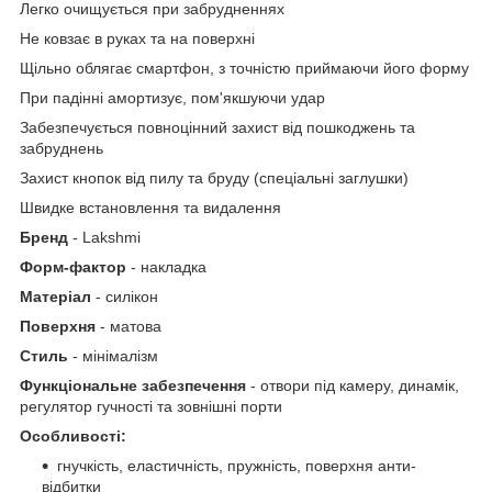
Легко очищується при забрудненнях
Не ковзає в руках та на поверхні
Щільно облягає смартфон, з точністю приймаючи його форму
При падінні амортизує, пом'якшуючи удар
Забезпечується повноцінний захист від пошкоджень та
забруднень
Захист кнопок від пилу та бруду (спеціальні заглушки)
Швидке встановлення та видалення
Бренд
- Lakshmi
Форм-фактор
- накладка
Матеріал
- силікон
Поверхня
- матова
Стиль
- мінімалізм
Функціональне забезпечення
- отвори під камеру, динамік,
регулятор гучності та зовнішні порти
Особливості:
гнучкість, еластичність, пружність, поверхня анти-
відбитки