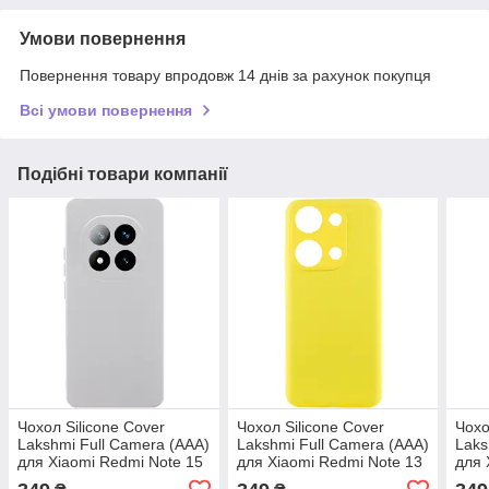
Умови повернення
Повернення товару впродовж 14 днів за рахунок покупця
Всі умови повернення
Подібні товари компанії
Чохол Silicone Cover
Чохол Silicone Cover
Чохо
Lakshmi Full Camera (AAA)
Lakshmi Full Camera (AAA)
Laks
для Xiaomi Redmi Note 15
для Xiaomi Redmi Note 13
для 
4G/5G (EU) Білий / White
Pro 4G / Poco M6 Pro 4G
Pro 