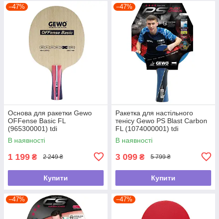
–47%
–47%
Основа для ракетки Gewo
Ракетка для настільного
OFFense Basic FL
тенісу Gewo PS Blast Carbon
(965300001) tdi
FL (1074000001) tdi
В наявності
В наявності
1 199
3 099
₴
₴
2 249 ₴
5 799 ₴
Купити
Купити
–47%
–47%