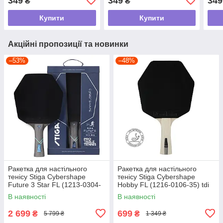
349
349
349
₴
₴
yk07 tdi
Жовтий / Yellow yk07 tdi
tdi
Купити
Купити
Акційні пропозиції та новинки
–53%
–48%
Ракетка для настільного
Ракетка для настільного
тенісу Stiga Cybershape
тенісу Stiga Cybershape
Future 3 Star FL (1213-0304-
Hobby FL (1216-0106-35) tdi
35) tdi
В наявності
В наявності
2 699
699
₴
₴
5 799 ₴
1 349 ₴