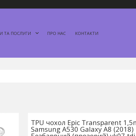
И ТА ПОСЛУГИ
ПРО НАС
КОНТАКТИ
TPU чохол Epic Transparent 1,
Samsung A530 Galaxy A8 (2018)
Безбарвний (прозорий) yk07 tdi