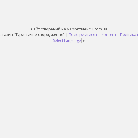
Сайт створений на маркетплейсі
Prom.ua
Daruy Інтернет Магазин "Туристичне спорядження" |
Поскаржитися на контент
|
Політика 
Select Language
▼