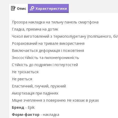
Опис
Характеристики
Прозора накладка на тильну панель смартфона
Гладка, приємна на дотик
Чохол виготовлений з термополiуретану (поліпшеного, бі
Розрахований на тривале використання
Виключається деформація і пожовтіння
Зносостійкість та пилонепроникність
Стійкість до подряпин і потертостей
Не тріскається
Не рветься
Еластичний, гнучкий, пружний
Амортизація при падіннях
Міцне зчеплення з поверхнею Не ковзає в руках
Бренд
- Epik
Форм-фактор
- накладка