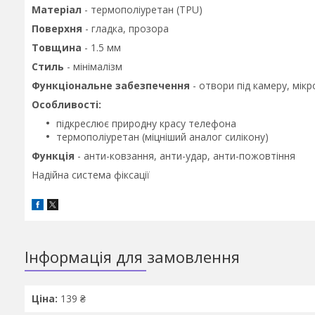
Матеріал
- термополiуретан (TPU)
Поверхня
- гладка, прозора
Товщина
- 1.5 мм
Стиль
- мінімалізм
Функціональне забезпечення
- отвори під камеру, мік
Особливості:
підкреслює природну красу телефона
термополiуретан (міцніший аналог силікону)
Функція
- анти-ковзання, анти-удар, анти-пожовтіння
Надійна система фіксації
Інформація для замовлення
Ціна:
139 ₴