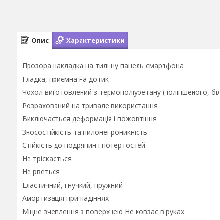
Опис
Характеристики
Прозора накладка на тильну панель смартфона
Гладка, приємна на дотик
Чохол виготовлений з термополiуретану (поліпшеного, бі
Розрахований на тривале використання
Виключається деформація і пожовтіння
Зносостійкість та пилонепроникність
Стійкість до подряпин і потертостей
Не тріскається
Не рветься
Еластичний, гнучкий, пружний
Амортизація при падіннях
Міцне зчеплення з поверхнею Не ковзає в руках