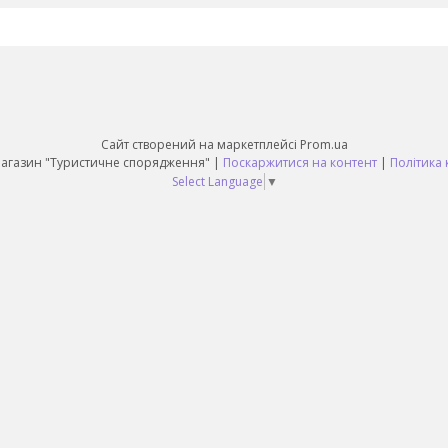
Сайт створений на маркетплейсі
Prom.ua
Daruy Інтернет Магазин "Туристичне спорядження" |
Поскаржитися на контент
|
Політика 
Select Language
▼