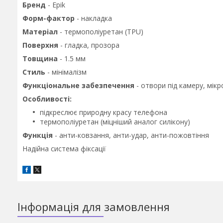
Бренд
- Epik
Форм-фактор
- накладка
Матеріал
- термополiуретан (TPU)
Поверхня
- гладка, прозора
Товщина
- 1.5 мм
Стиль
- мінімалізм
Функціональне забезпечення
- отвори під камеру, мік
Особливості:
підкреслює природну красу телефона
термополiуретан (міцніший аналог силікону)
Функція
- анти-ковзання, анти-удар, анти-пожовтіння
Надійна система фіксації
Інформація для замовлення