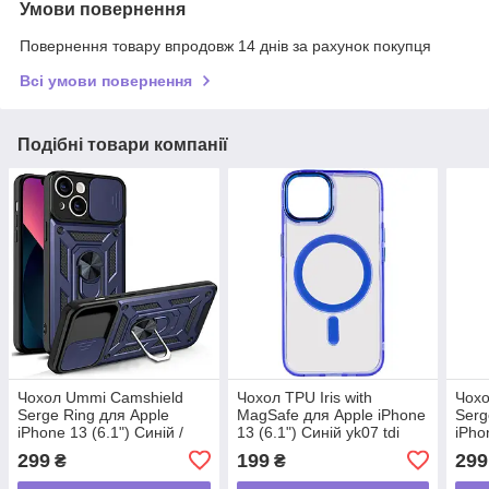
Умови повернення
Повернення товару впродовж 14 днів за рахунок покупця
Всі умови повернення
Подібні товари компанії
Чохол Ummi Camshield
Чохол TPU Iris with
Чохо
Serge Ring для Apple
MagSafe для Apple iPhone
Serg
iPhone 13 (6.1") Синій /
13 (6.1") Синій yk07 tdi
iPho
Navy yk07 tdi
/ Na
299
199
299
₴
₴