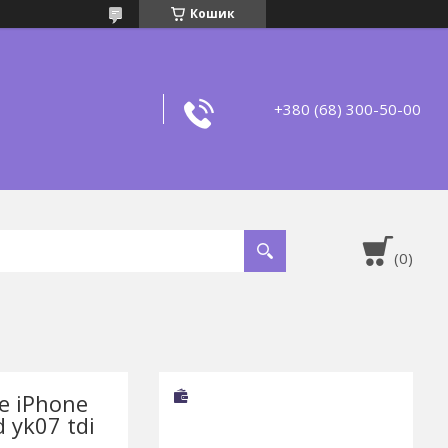
Кошик
+380 (68) 300-50-00
le iPhone
 yk07 tdi