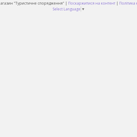
Daruy Інтернет Магазин "Туристичне спорядження" |
Поскаржитися на контент
|
Політика 
Select Language
▼