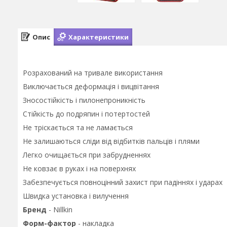
Опис
Характеристики
Розрахований на тривале використання
Виключається деформація і вицвітання
Зносостійкість і пилонепроникність
Стійкість до подряпин і потертостей
Не тріскається та не ламається
Не залишаються сліди від відбитків пальців і плями
Легко очищається при забрудненнях
Не ковзає в руках і на поверхнях
Забезпечується повноцінний захист при падіннях і ударах
Швидка установка і вилучення
Бренд
- Nillkin
Форм-фактор
- накладка