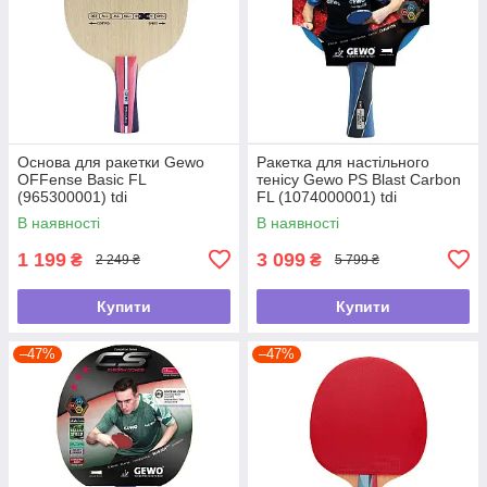
Основа для ракетки Gewo
Ракетка для настільного
OFFense Basic FL
тенісу Gewo PS Blast Carbon
(965300001) tdi
FL (1074000001) tdi
В наявності
В наявності
1 199
3 099
₴
₴
2 249 ₴
5 799 ₴
Купити
Купити
–47%
–47%