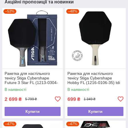
Акційні пропозиції та новинки
–53%
–48%
Ракетка для настільного
Ракетка для настільного
тенісу Stiga Cybershape
тенісу Stiga Cybershape
Future 3 Star FL (1213-0304-
Hobby FL (1216-0106-35) tdi
35) tdi
В наявності
В наявності
2 699
699
₴
₴
5 799 ₴
1 349 ₴
Купити
Купити
–47%
–47%