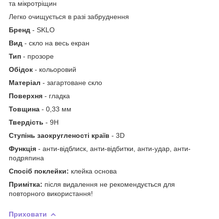
та мікротріщин
Легко очищується в разі забруднення
Бренд
- SKLO
Вид
- скло на весь екран
Тип
- прозоре
Обiдок
- кольоровий
Матеріал
- загартоване скло
Поверхня
- гладка
Товщина
- 0,33 мм
Твердість
- 9H
Ступінь заокругленості країв
- 3D
Функція
- анти-відблиск, анти-відбитки, анти-удар, анти-
подряпина
Спосіб поклейки:
клейка основа
Примітка:
після видалення не рекомендується для
повторного використання!
Приховати