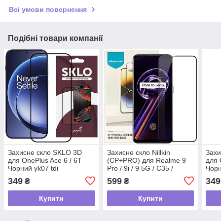
Всі умови повернення
Подібні товари компанії
Захисне скло SKLO 3D
Захисне скло Nillkin
Захи
для OnePlus Ace 6 / 6T
(CP+PRO) для Realme 9
для 
Чорний yk07 tdi
Pro / 9i / 9 5G / C35 /
Чорн
OnePlus Nord CE 2 Lite 5G
349
599
349
₴
₴
Чорний yk07 tdi
Купити
Купити